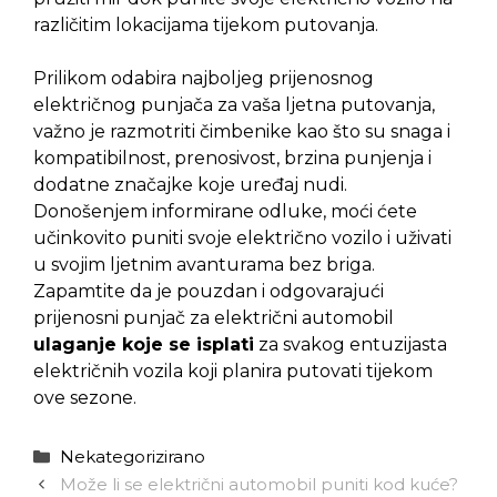
različitim lokacijama tijekom putovanja.
Prilikom odabira najboljeg prijenosnog
električnog punjača za vaša ljetna putovanja,
važno je razmotriti čimbenike kao što su snaga i
kompatibilnost, prenosivost, brzina punjenja i
dodatne značajke koje uređaj nudi.
Donošenjem informirane odluke, moći ćete
učinkovito puniti svoje električno vozilo i uživati
u svojim ljetnim avanturama bez briga.
Zapamtite da je pouzdan i odgovarajući
prijenosni punjač za električni automobil
ulaganje koje se isplati
za svakog entuzijasta
električnih vozila koji planira putovati tijekom
ove sezone.
Kategorije
Nekategorizirano
Može li se električni automobil puniti kod kuće?