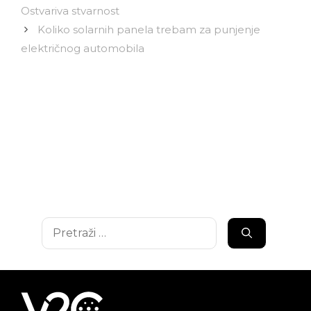
Ostvariva stvarnost
Koliko solarnih panela trebam za punjenje
električnog automobila
Pretraži: