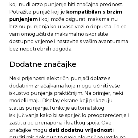
koji nudi brzo punjenje biti značajna prednost.
Potražite punjač koji je
kompatibilan s brzim
punjenjem
i koji može osigurati maksimalnu
brzinu punjenja koju vaše vozilo dopušta. To će
vam omogućiti da maksimalno iskoristite
dostupno vrijeme i nastavite s vašim avanturama
bez nepotrebnih odgoda.
Dodatne značajke
Neki prijenosni električni punjači dolaze s
dodatnim značajkama koje mogu učiniti vaše
iskustvo punjenja praktičnijim. Na primjer, neki
modeli imaju Display ekrane koji prikazuju
status punjenja, funkcije automatskog
isključivanja kako bi se spriječilo preopterećenje i
zaštitu od prenapona i kratkog spoja. Ove
značajke mogu
dati dodatnu vrijednost
i
pružiti mir dok punite svoje električno vozilo na