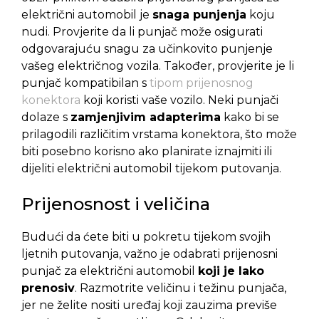
električni automobil je
snaga punjenja
koju
nudi. Provjerite da li punjač može osigurati
odgovarajuću snagu za učinkovito punjenje
vašeg električnog vozila. Također, provjerite je li
punjač kompatibilan s
tipom prijenosnog
konektora
koji koristi vaše vozilo. Neki punjači
dolaze s
zamjenjivim adapterima
kako bi se
prilagodili različitim vrstama konektora, što može
biti posebno korisno ako planirate iznajmiti ili
dijeliti električni automobil tijekom putovanja.
Prijenosnost i veličina
Budući da ćete biti u pokretu tijekom svojih
ljetnih putovanja, važno je odabrati prijenosni
punjač za električni automobil
koji je lako
prenosiv
. Razmotrite veličinu i težinu punjača,
jer ne želite nositi uređaj koji zauzima previše