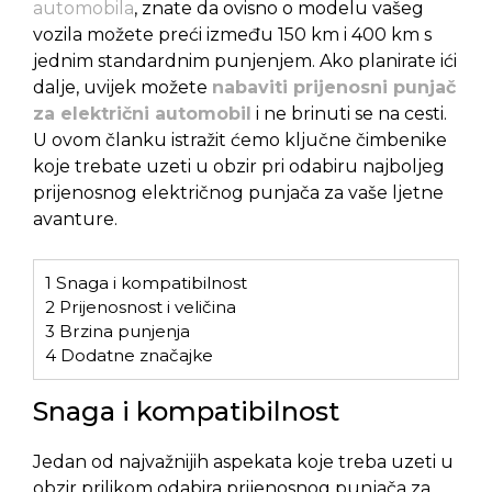
automobila
, znate da ovisno o modelu vašeg
vozila možete preći između 150 km i 400 km s
jednim standardnim punjenjem. Ako planirate ići
dalje, uvijek možete
nabaviti prijenosni punjač
za električni automobil
i ne brinuti se na cesti.
U ovom članku istražit ćemo ključne čimbenike
koje trebate uzeti u obzir pri odabiru najboljeg
prijenosnog električnog punjača za vaše ljetne
avanture.
1
Snaga i kompatibilnost
2
Prijenosnost i veličina
3
Brzina punjenja
4
Dodatne značajke
Snaga i kompatibilnost
Jedan od najvažnijih aspekata koje treba uzeti u
obzir prilikom odabira prijenosnog punjača za