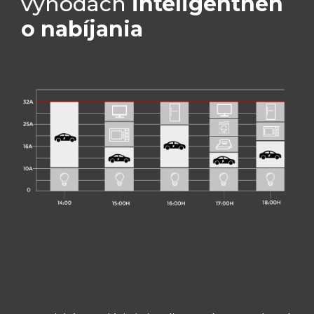
výhodách
inteligentnéh
o nabíjania