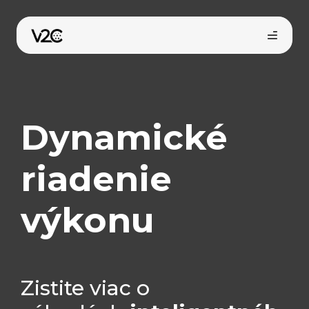
Preskočiť
na
obsah
Dynamické
riadenie
Kúpiť online
výkonu
Zistite viac o