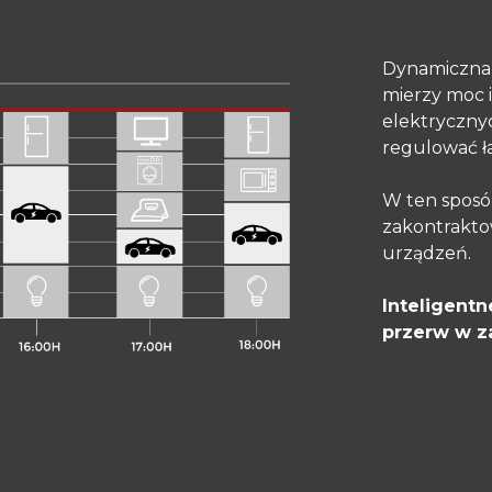
Dynamiczna k
mierzy moc i
elektryczny
regulować ł
W ten sposób
zakontrakto
urządzeń.
Inteligent
przerw w za