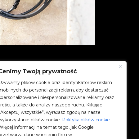
Cenimy Twoją prywatność
Używamy plików cookie oraz identyfikatorów reklam
FIRMA
mobilnych do personalizacji reklam, aby dostarczać
spersonalizowane i niespersonalizowane reklamy oraz
Społeczności V2C
treści, a także do analizy naszego ruchu. Klikając
„Akceptuj wszystkie”, wyrażasz zgodę na nasze
e-Chargers
wykorzystanie plików cookie.
Polityka plików cookie
.
Więcej informacji na temat tego, jak Google
V2C Cloud
przetwarza dane w imieniu firm w