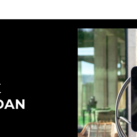
E
DAN