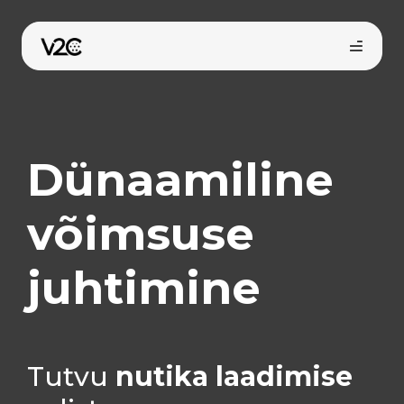
Skip
to
content
Dünaamiline
võimsuse
Osta veebist
juhtimine
Tutvu
nutika laadimise