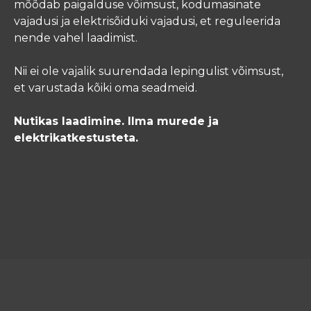
mõõdab paigalduse võimsust, kodumasinate
vajadusi ja elektrisõiduki vajadusi, et reguleerida
nende vahel laadimist.
Nii ei ole vajalik suurendada lepingulist võimsust,
et varustada kõiki oma seadmeid.
Nutikas laadimine. Ilma murede ja
elektrikatkestusteta.