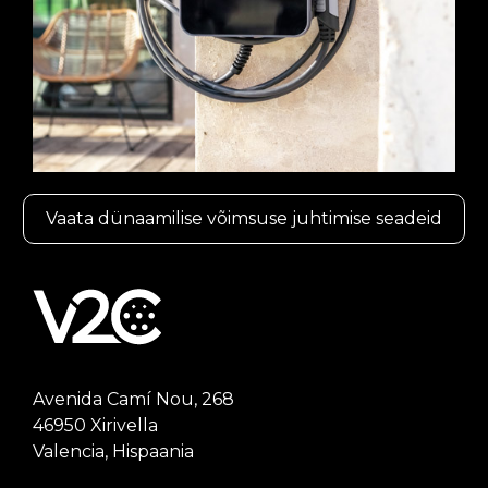
Vaata dünaamilise võimsuse juhtimise seadeid
Avenida Camí Nou, 268
46950 Xirivella
Valencia, Hispaania