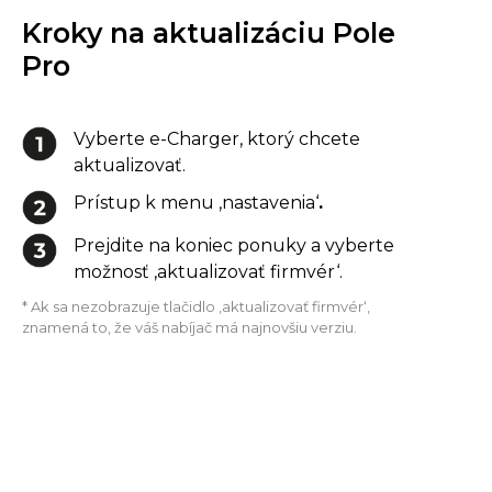
Kroky na aktualizáciu Pole
Pro
Vyberte e-Charger, ktorý chcete
aktualizovať.
Prístup k menu ‚nastavenia‘
.
Prejdite na koniec ponuky a vyberte
možnosť ‚aktualizovať firmvér‘.
* Ak sa nezobrazuje tlačidlo ‚aktualizovať firmvér‘,
znamená to, že váš nabíjač má najnovšiu verziu.