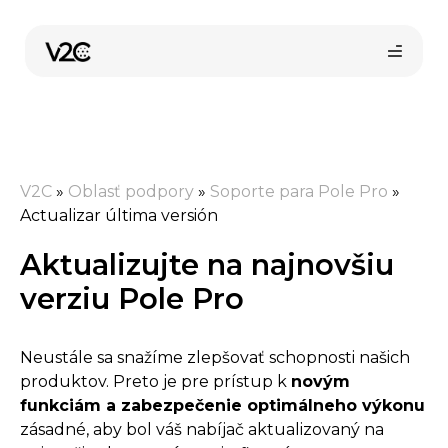
Preskočiť
na
obsah
V2C
»
Oblasť podpory
»
Soporte para Pole Pro
»
Actualizar última versión
Aktualizujte na najnovšiu
Kúpiť online
verziu Pole Pro
Neustále sa snažíme zlepšovať schopnosti našich
produktov. Preto je pre prístup k
novým
funkciám a zabezpečenie optimálneho výkonu
zásadné, aby bol váš nabíjač aktualizovaný na