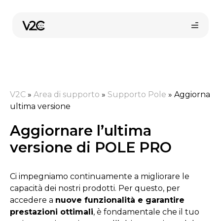
Vai
al
contenuto
V2C
»
Area di supporto
»
Supporto Pole
»
Aggiorna
ultima versione
Aggiornare l’ultima
Shop online
versione di POLE PRO
Ci impegniamo continuamente a migliorare le
Trova il tuo installatore
capacità dei nostri prodotti. Per questo, per
accedere a
nuove funzionalità e garantire
prestazioni ottimali
, è fondamentale che il tuo