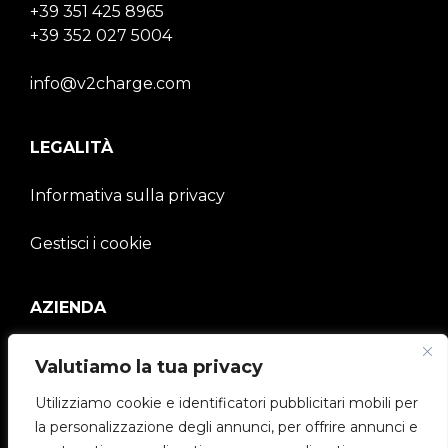
+39 351 425 8965
+39 352 027 5004
info@v2charge.com
LEGALITÀ
Informativa sulla privacy
Gestisci i cookie
AZIENDA
V2C Community
Valutiamo la tua privacy
e-Chargers
Utilizziamo cookie e identificatori pubblicitari mobili per
la personalizzazione degli annunci, per offrire annunci e