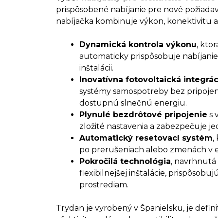
prispôsobené nabíjanie pre nové požiadavk
nabíjačka kombinuje výkon, konektivitu a
Dynamická kontrola výkonu
, kto
automaticky prispôsobuje nabíjanie 
inštalácii.
Inovatívna fotovoltaická integrác
systémy samospotreby bez pripojeni
dostupnú slnečnú energiu.
Plynulé bezdrôtové pripojenie
s 
zložité nastavenia a zabezpečuje 
Automatický resetovací systém
,
po prerušeniach alebo zmenách v e
Pokročilá technológia
, navrhnutá 
flexibilnejšej inštalácie, prispôsob
prostrediam.
Trydan je vyrobený v Španielsku, je defin