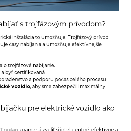
nabíjať s trojfázovým prívodom?
trická inštalácia to umožňuje. Trojfázový prívod
uje časy nabíjania a umožňuje efektívnejšie
o trojfázové nabíjanie.
a byť certifikovaná.
poradenstvo a podporu počas celého procesu
rické vozidlo
, aby sme zabezpečili maximálny
abíjačku pre elektrické vozidlo ako
 Trydan
znamená zvoliť si inteligentné, efektívne a