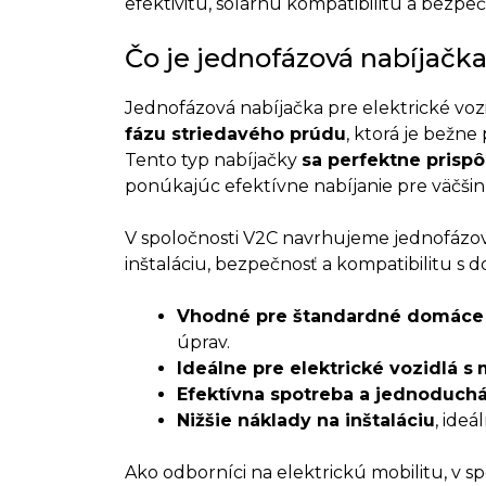
efektivitu, solárnu kompatibilitu a bezpeč
Čo je jednofázová nabíjačka
Jednofázová nabíjačka pre elektrické voz
fázu striedavého prúdu
, ktorá je bežn
Tento typ nabíjačky
sa perfektne prisp
ponúkajúc efektívne nabíjanie pre väčši
V spoločnosti V2C navrhujeme jednofázo
inštaláciu, bezpečnosť a kompatibilitu s
Vhodné pre štandardné domáce i
úprav.
Ideálne pre elektrické vozidlá s
Efektívna spotreba a jednoduchá
Nižšie náklady na inštaláciu
, ide
Ako odborníci na elektrickú mobilitu, v s