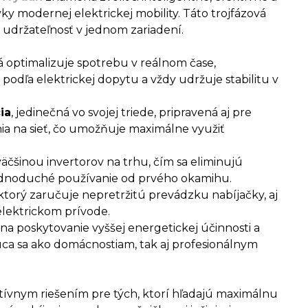
y modernej elektrickej mobility. Táto trojfázová
 udržateľnosť v jednom zariadení.
rá optimalizuje spotrebu v reálnom čase,
podľa elektrickej dopytu a vždy udržuje stabilitu v
ia
, jedinečná vo svojej triede, pripravená aj pre
a na sieť, čo umožňuje maximálne využiť
väčšinou invertorov na trhu, čím sa eliminujú
jednoduché používanie od prvého okamihu.
 ktorý zaručuje nepretržitú prevádzku nabíjačky, aj
lektrickom prívode.
na poskytovanie vyššej energetickej účinnosti a
ujúca sa ako domácnostiam, tak aj profesionálnym
itívnym riešením pre tých, ktorí hľadajú maximálnu