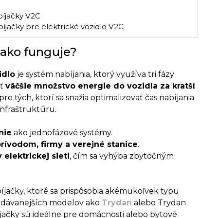
bíjačky V2C
bíjačky pre elektrické vozidlo V2C
a ako funguje?
idlo
je systém nabíjania, ktorý využíva tri fázy
ať
väčšie množstvo energie do vozidla za kratší
re tých, ktorí sa snažia optimalizovať čas nabíjania
infraštruktúru
.
nie
ako jednofázové systémy.
rívodom, firmy a verejné stanice
.
 elektrickej sieti
, čím sa vyhýba zbytočným
bíjačky, ktoré sa prispôsobia akémukoľvek typu
predávanejších modelov ako
Trydan
alebo Trydan
bíjačky sú ideálne pre domácnosti alebo bytové