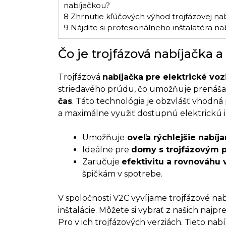
nabíjačkou?
8
Zhrnutie kľúčových výhod trojfázovej na
9
Nájdite si profesionálneho inštalatéra na
Čo je trojfázová nabíjačka 
Trojfázová
nabíjačka pre elektrické voz
striedavého prúdu, čo umožňuje prenáš
čas
. Táto technológia je obzvlášť vhodná p
a maximálne využiť dostupnú elektrickú 
Umožňuje
oveľa rýchlejšie nabíja
Ideálne pre
domy s trojfázovým p
Zaručuje
efektivitu a rovnováhu v
špičkám v spotrebe
.
V spoločnosti V2C vyvíjame trojfázové na
inštalácie. Môžete si vybrať z našich naj
Pro v ich trojfázových verziách. Tieto na