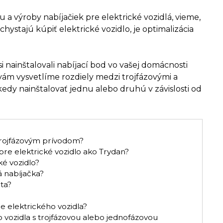
jnu a výroby nabíjačiek pre elektrické vozidlá, vieme,
chystajú kúpiť elektrické vozidlo, je optimalizácia
 nainštalovali nabíjací bod vo vašej domácnosti
 vám vysvetlíme rozdiely medzi trojfázovými a
edy nainštalovať jednu alebo druhú v závislosti od
 trojfázovým prívodom?
 pre elektrické vozidlo ako Trydan?
ké vozidlo?
á nabíjačka?
uta?
 elektrického vozidla?
o vozidla s trojfázovou alebo jednofázovou