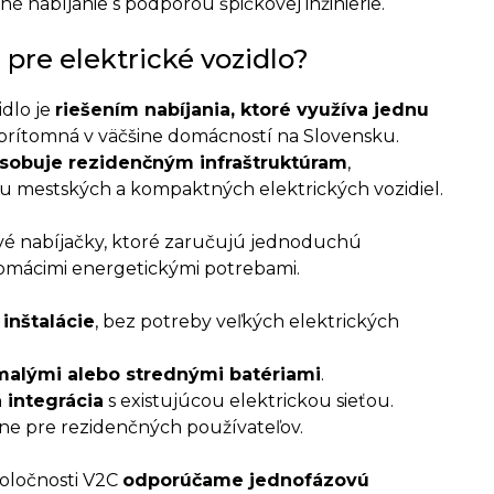
né nabíjanie s podporou špičkovej inžinierie.
 pre elektrické vozidlo?
idlo je
riešením nabíjania, ktoré využíva jednu
e prítomná v väčšine domácností na Slovensku.
ôsobuje rezidenčným infraštruktúram
,
nu mestských a kompaktných elektrických vozidiel.
vé nabíjačky, ktoré zaručujú jednoduchú
 domácimi energetickými potrebami.
nštalácie
, bez potreby veľkých elektrických
malými alebo strednými batériami
.
 integrácia
s existujúcou elektrickou sieťou.
álne pre rezidenčných používateľov.
poločnosti V2C
odporúčame jednofázovú