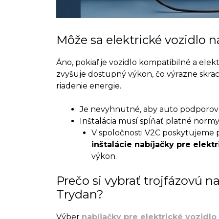
Môže sa elektrické vozidlo 
Áno, pokiaľ je vozidlo kompatibilné a elek
zvyšuje dostupný výkon, čo výrazne skrac
riadenie energie
.
Je nevyhnutné, aby auto podporoval
Inštalácia musí spĺňať platné normy 
V spoločnosti V2C poskytujeme 
inštalácie nabíjačky pre elekt
výkon.
Prečo si vybrať trojfázovú n
Trydan?
Výber
nabíjačky pre elektrické vozidlo