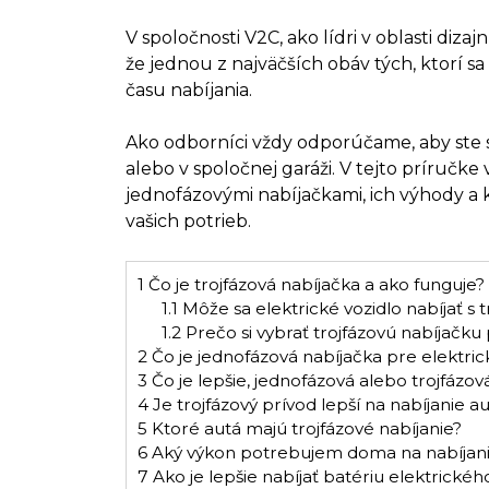
V spoločnosti V2C, ako lídri v oblasti diza
že jednou z najväčších obáv tých, ktorí sa 
času nabíjania.
Ako odborníci vždy odporúčame, aby ste si
alebo v spoločnej garáži. V tejto príručke
jednofázovými nabíjačkami, ich výhody a k
vašich potrieb.
1
Čo je trojfázová nabíjačka a ako funguje?
1.1
Môže sa elektrické vozidlo nabíjať s
1.2
Prečo si vybrať trojfázovú nabíjačku
2
Čo je jednofázová nabíjačka pre elektric
3
Čo je lepšie, jednofázová alebo trojfázov
4
Je trojfázový prívod lepší na nabíjanie a
5
Ktoré autá majú trojfázové nabíjanie?
6
Aký výkon potrebujem doma na nabíjanie
7
Ako je lepšie nabíjať batériu elektrickéh