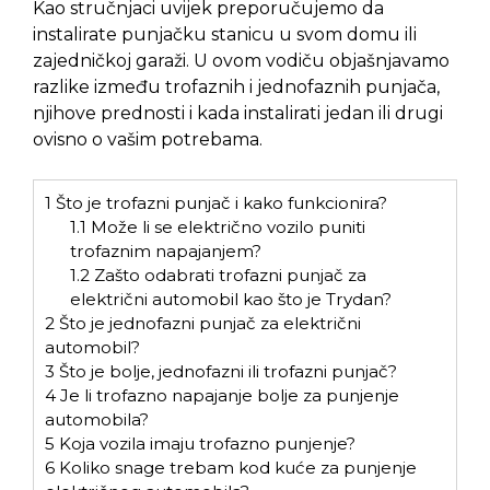
Kao stručnjaci uvijek preporučujemo da
instalirate punjačku stanicu u svom domu ili
zajedničkoj garaži. U ovom vodiču objašnjavamo
razlike između trofaznih i jednofaznih punjača,
njihove prednosti i kada instalirati jedan ili drugi
ovisno o vašim potrebama.
1
Što je trofazni punjač i kako funkcionira?
1.1
Može li se električno vozilo puniti
trofaznim napajanjem?
1.2
Zašto odabrati trofazni punjač za
električni automobil kao što je Trydan?
2
Što je jednofazni punjač za električni
automobil?
3
Što je bolje, jednofazni ili trofazni punjač?
4
Je li trofazno napajanje bolje za punjenje
automobila?
5
Koja vozila imaju trofazno punjenje?
6
Koliko snage trebam kod kuće za punjenje