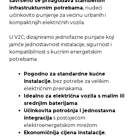
savršeno se prilagođava stambenim
infrastrukturnim potrebama
, nudeći
učinkovito punjenje za većinu urbanih i
kompaktnijih električnih vozila.
U V2C, dizajniramo jednofazne punjače koji
jamče jednostavnost instalacije, sigurnost i
kompatibilnost s kućnim energetskim
potrebama.
Pogodno za standardne kućne
instalacije
, bez potrebe za velikim
električnim preinakama.
Idealno za električna vozila s
malim ili
srednjim baterijama
.
Učinkovita potrošnja i jednostavna
integracija
s postojećom
elektroenergetskom mrežom.
Ekonomičnija cijena instalacije
,