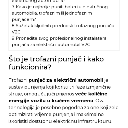
električnog automobila?
7
Kako je najbolje puniti bateriju električnog
automobila, trofaznim ili jednofaznim
punjačem?
8
Sažetak ključnih prednosti trofaznog punjača
V2C
9
Pronađite svog profesionalnog instalatera
punjača za električni automobil V2C
Što je trofazni punjač i kako
funkcionira?
Trofazni
punjač za električni automobil
je
sustav punjenja koji koristi tri faze izmjenične
struje, omogućujući prijenos
veće količine
energije vozilu u kraćem vremenu
. Ova
tehnologija je posebno pogodna za one koji žele
optimizirati vrijeme punjenja i maksimalno
iskoristiti dostupnu električnu infrastrukturu
.