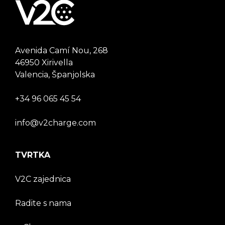
Avenida Camí Nou, 268
46950 Xirivella
Valencia, Španjolska
+34 96 065 45 54
info@v2charge.com
TVRTKA
V2C zajednica
Radite s nama