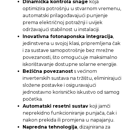
Dinamička kontrola snage
koja
optimizira potrošnju u stvarnom vremenu,
automatski prilagođavajući punjenje
prema električnoj potražnji i uvijek
održavajući stabilnost u instalaciji.
Inovativna fotonaponska integracija
,
jedinstvena u svojoj klasi, pripremljena čak
i za sustave samopotrošnje bez mrežne
povezanosti, što omogućuje maksimalno
iskorištavanje dostupne solarne energije.
Bežična povezanost
s većinom
inverterskih sustava na tržištu, eliminirajući
složene postavke i osiguravajući
jednostavno korisničko iskustvo od samog
početka.
Automatski resetni sustav
koji jamči
neprekidno funkcioniranje punjača, čak i
nakon prekida ili promjena u napajanju.
Napredna tehnologija
, dizajnirana za