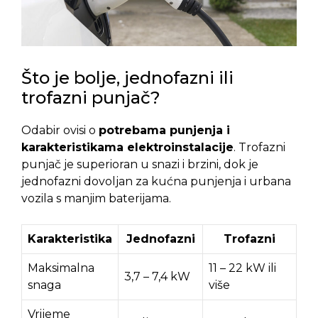
Što je bolje, jednofazni ili
trofazni punjač?
Odabir ovisi o
potrebama punjenja i
karakteristikama elektroinstalacije
. Trofazni
punjač je superioran u snazi i brzini, dok je
jednofazni dovoljan za kućna punjenja i urbana
vozila s manjim baterijama
.
Karakteristika
Jednofazni
Trofazni
Maksimalna
11 – 22 kW ili
3,7 – 7,4 kW
snaga
više
Vrijeme