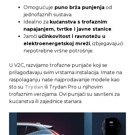
Omogućuje
puno brža punjenja
od
jednofaznih sustava.
Idealno za
kućanstva s trofaznim
napajanjem, tvrtke i javne stanice
.
Jamči
učinkovitost i ravnotežu u
elektroenergetskoj mreži
, izbjegavajući
nepotrebne vršne potrošnje
.
U V2C, razvijamo trofazne punjače koji se
prilagođavaju svim vrstama instalacija. Imate na
raspolaganju naše najprodavanije modele kao
što su
Trydan
ili Trydan Pro u njihovim
trofaznim verzijama. Ovi punjači su savršeni za
kućanstva ili zajednice stanara.