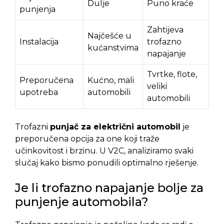
Dulje
Puno kraće
punjenja
Zahtijeva
Najčešće u
Instalacija
trofazno
kućanstvima
napajanje
Tvrtke, flote,
Preporučena
Kućno, mali
veliki
upotreba
automobili
automobili
Trofazni
punjač za električni automobil
je
preporučena opcija za one koji traže
učinkovitost i brzinu. U V2C, analiziramo svaki
slučaj kako bismo ponudili optimalno rješenje.
Je li trofazno napajanje bolje za
punjenje automobila?