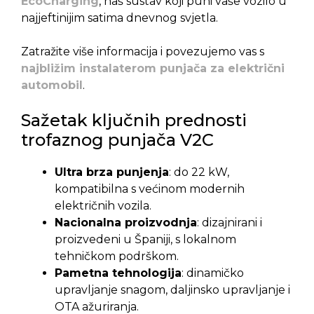
EcoCharging
, naš sustav koji puni vaše vozilo u
najjeftinijim satima dnevnog svjetla.
Zatražite više informacija i povezujemo vas s
najbližim instalaterom punjača za električni
automobil
.
Sažetak ključnih prednosti
trofaznog punjača V2C
Ultra brza punjenja
: do 22 kW,
kompatibilna s većinom modernih
električnih vozila.
Nacionalna proizvodnja
: dizajnirani i
proizvedeni u Španiji, s lokalnom
tehničkom podrškom.
Pametna tehnologija
: dinamičko
upravljanje snagom, daljinsko upravljanje i
OTA ažuriranja.