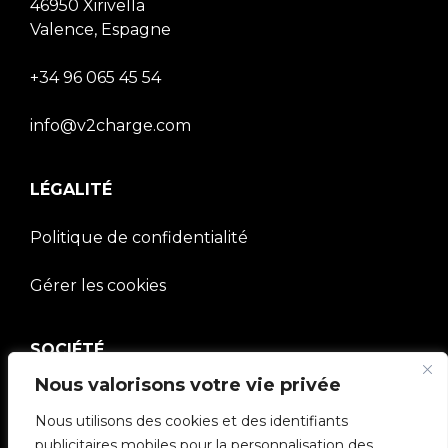
46950 Xirivella
Valence, Espagne
+34 96 065 45 54
info@v2charge.com
LÉGALITÉ
Politique de confidentialité
Gérer les cookies
SOCIÉTÉ
Nous valorisons votre vie privée
Communauté V2C
Nous utilisons des cookies et des identifiants
e-Chargers
publicitaires mobiles pour la personnalisation des