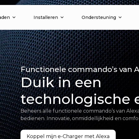
aden
Installeren
Ondersteuning
Functionele commando’s van A
Duik in een
technologische 
Beheers alle functionele commando’s van Alex
bedienen. Innovatie, onmiddellijkheid en comfo
Koppel mijn e-Charger met Alexa