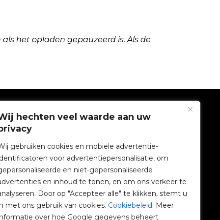
n als het opladen gepauzeerd is. Als de
BEDRIJF
Wij hechten veel waarde aan uw
privacy
V2C Gemeenschap
Wij gebruiken cookies en mobiele advertentie-
identificatoren voor advertentiepersonalisatie, om
e-Chargers
gepersonaliseerde en niet-gepersonaliseerde
advertenties en inhoud te tonen, en om ons verkeer te
V2C Cloud
analyseren. Door op "Accepteer alle" te klikken, stemt u
in met ons gebruik van cookies.
Cookiebeleid
. Meer
V2C Payments
informatie over hoe Google gegevens beheert