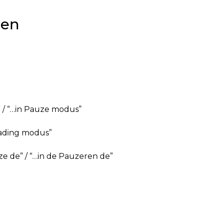
len
 / “…in Pauze modus”
lading modus”
ze de” / “…in de Pauzeren de”