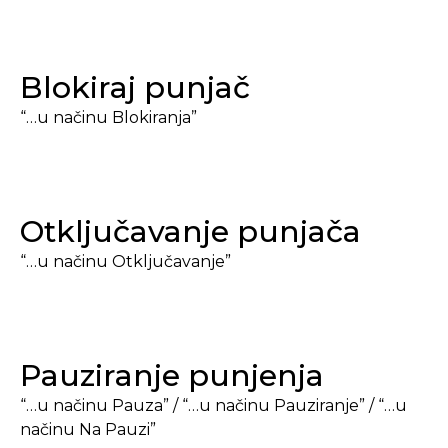
Blokiraj punjač
“…u načinu Blokiranja”
Otključavanje punjača
“…u načinu Otključavanje”
Pauziranje punjenja
“…u načinu Pauza” / “…u načinu Pauziranje” / “…u
načinu Na Pauzi”