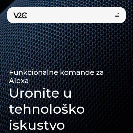
Preskoči
na
sadržaj
Funkcionalne komande za
Alexa
Kupi online
Uronite u
tehnološko
iskustvo