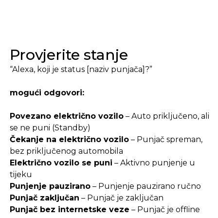
Provjerite stanje
“Alexa, koji je status [naziv punjača]?”
mogući odgovori:
Povezano električno vozilo
– Auto priključeno, ali
se ne puni (Standby)
Čekanje na električno vozilo
– Punjač spreman,
bez priključenog automobila
Električno vozilo se puni
– Aktivno punjenje u
tijeku
Punjenje pauzirano
– Punjenje pauzirano ručno
Punjač zaključan
– Punjač je zaključan
Punjač bez internetske veze
– Punjač je offline