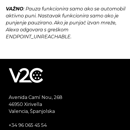
VAŽNO
: Pauza funkcionira samo ako se automobil
aktivno puni. Nastavak funkcionira samo ako je
punjenje pauzirano. Ako je punjač izvan mreže,
Alexa odgovara s greškom
ENDPOINT_UNREACHABLE.
Avenida Camí Nou, 268
46950 Xirivella
Valencia, Španjolska
+34 96 065 45 54