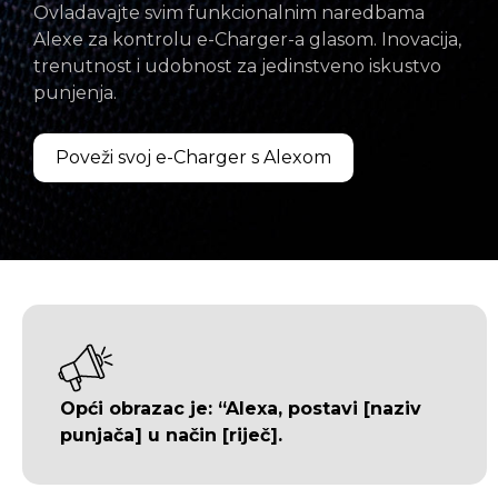
Ovladavajte svim funkcionalnim naredbama
Alexe za kontrolu e-Charger-a glasom. Inovacija,
trenutnost i udobnost za jedinstveno iskustvo
punjenja.
Poveži svoj e-Charger s Alexom
Opći obrazac je: “Alexa, postavi [naziv
punjača] u način [riječ].