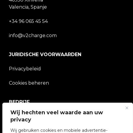
Valencia, Spanje
+34 96 065 45 54
info@v2charge.com
JURIDISCHE VOORWAARDEN
Privacybeleid
Cookies beheren
BEDRIJF
Wij hechten veel waarde aan uw
V2C Gemeenschap
privacy
e-Chargers
Wij gebruiken cookies en mobiele advertentie-