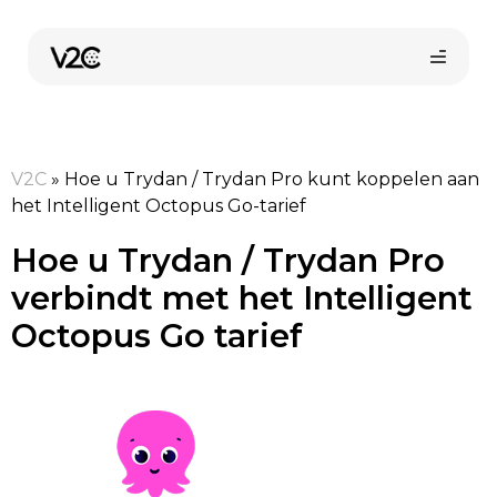
Spring
naar
de
inhoud
V2C
»
Hoe u Trydan / Trydan Pro kunt koppelen aan
het Intelligent Octopus Go-tarief
Hoe u Trydan / Trydan Pro
verbindt met het Intelligent
Vind uw installateur
Octopus Go tarief