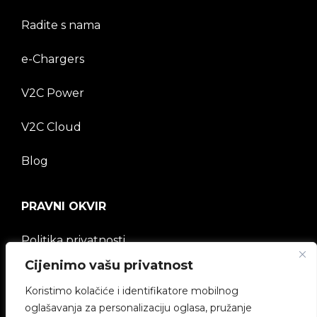
Radite s nama
e-Chargers
V2C Power
V2C Cloud
Blog
PRAVNI OKVIR
Politika privatnosti
Cijenimo vašu privatnost
Pravna napomena
Koristimo kolačiće i identifikatore mobilnog
Politika kolačića
oglašavanja za personalizaciju oglasa, pružanje