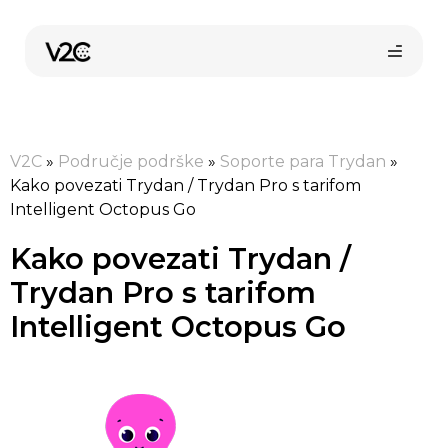
Preskoči
na
sadržaj
V2C
»
Područje podrške
»
Soporte para Trydan
»
Kako povezati Trydan / Trydan Pro s tarifom
Intelligent Octopus Go
Kako povezati Trydan /
Kupi online
Trydan Pro s tarifom
Intelligent Octopus Go