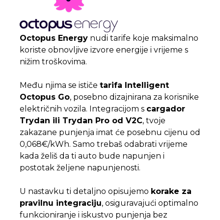
Octopus Energy
nudi tarife koje maksimalno
koriste obnovljive izvore energije i vrijeme s
nižim troškovima.
Među njima se ističe
tarifa Intelligent
Octopus Go
, posebno dizajnirana za korisnike
električnih vozila. Integracijom s
cargador
Trydan ili Trydan Pro od V2C
, tvoje
zakazane punjenja imat će posebnu cijenu od
0,068€/kWh. Samo trebaš odabrati vrijeme
kada želiš da ti auto bude napunjen i
postotak željene napunjenosti.
U nastavku ti detaljno opisujemo
korake za
pravilnu integraciju
, osiguravajući optimalno
funkcioniranje i iskustvo punjenja bez