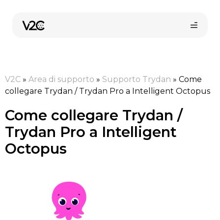
Vai
al
contenuto
V2C
»
Area di supporto
»
Supporto Trydan
»
Come
collegare Trydan / Trydan Pro a Intelligent Octopus
Come collegare Trydan /
Trydan Pro a Intelligent
Shop online
Octopus
Trova il tuo installatore