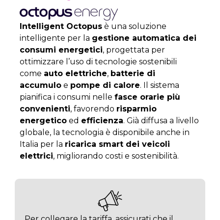
Intelligent Octopus
è una soluzione
intelligente per la
gestione automatica dei
consumi energetici
, progettata per
ottimizzare l’uso di tecnologie sostenibili
come
auto elettriche
,
batterie di
accumulo
e
pompe di calore
. Il sistema
pianifica i consumi nelle
fasce orarie più
convenienti
, favorendo
risparmio
energetico
ed
efficienza
. Già diffusa a livello
globale, la tecnologia è disponibile anche in
Italia per la
ricarica smart dei veicoli
elettrici
, migliorando costi e sostenibilità.
Per collegare la tariffa, assicurati che il