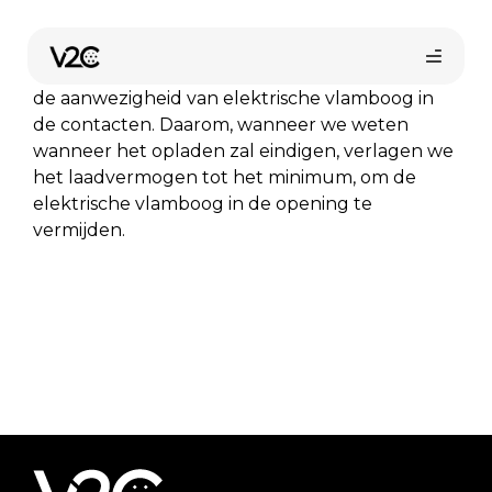
Spring
naar
Om de levensduur van uw lader maximaal te
de
verlengen, vermijden we in de meeste gevallen
inhoud
de aanwezigheid van elektrische vlamboog in
de contacten. Daarom, wanneer we weten
wanneer het opladen zal eindigen, verlagen we
het laadvermogen tot het minimum, om de
elektrische vlamboog in de opening te
vermijden.
Vind uw installateur