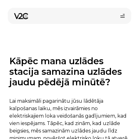
Skip
to
content
Kāpēc mana uzlādes
stacija samazina uzlādes
jaudu pēdējā minūtē?
Pirkt tiešsaistē
Lai maksimāli pagarinātu jūsu lādētāja
kalpošanas laiku, mēs izvairāmies no
elektriskajiem loka veidošanās gadījumiem, kad
vien iespējams. Tāpēc, kad zinām, kad uzlāde
beigsies, mēs samazinām uzlādes jaudu līdz
minimumam, novēršot elektrisko loku tā atverē.