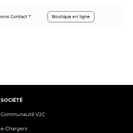
’existence d’arcs électriques au niveau
ons Contact ?
Boutique en ligne
ons la puissance de charge au minimum,
SOCIÉTÉ
Communauté V2C
e-Chargers