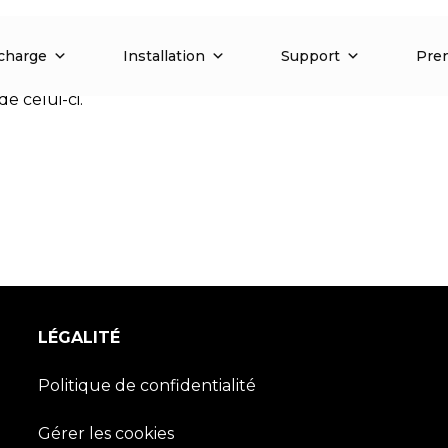
e de votre chargeur, nous évitons la plupart du temps l
charge
Installation
Support
Pren
us savons quand la recharge va se terminer, nous réduis
de celui-ci.
LÉGALITÉ
Politique de confidentialité
Gérer les cookies