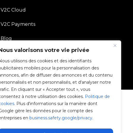
V2C Cloud
V2C Payments
Blog
Nous valorisons votre vie privée
V2C Affiliate Program
Nous utilisons des cookies et des identifiants
publicitaires mobiles pour la personnalisation des
annonces, afin de diffuser des annonces et du contenu
personnalisés et non personnalisés, et d'analyser notre
trafic. En cliquant sur « Accepter tout », vous
consentez à notre utilisation des cookies.
Politique de
cookies
. Plus d'informations sur la manière dont
Google gère les données pour le compte des
entreprises en
business.safety.google/privacy
.