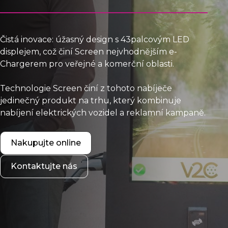
Čistá inovace: úžasný design s 43palcovým LED
displejem, což činí Screen nejvhodnějším e-
Chargerem pro veřejné a komerční oblasti.
Technologie Screen činí z tohoto nabíječe
jedinečný produkt na trhu, který kombinuje
nabíjení elektrických vozidel a reklamní kampaně.
Nakupujte online
Kontaktujte nás