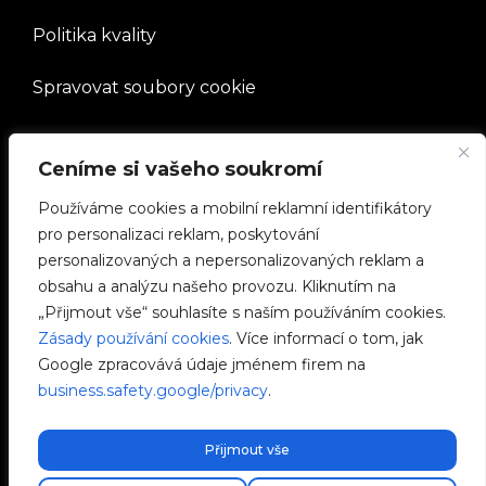
Politika kvality
Spravovat soubory cookie
SPOLEČNOST
Ceníme si vašeho soukromí
Pracovat s námi
Používáme cookies a mobilní reklamní identifikátory
pro personalizaci reklam, poskytování
e-Chargers
personalizovaných a nepersonalizovaných reklam a
obsahu a analýzu našeho provozu. Kliknutím na
V2C Power
„Přijmout vše“ souhlasíte s naším používáním cookies.
Zásady používání cookies
. Více informací o tom, jak
V2C Cloud
Google zpracovává údaje jménem firem na
business.safety.google/privacy
.
Blog
Přijmout vše
Zdarma expresní doprava!