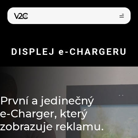
Přeskočit
na
obsah
DISPLEJ e-CHARGERU
Koupit online
První a jedinečný
e-Charger, který
zobrazuje reklamu.