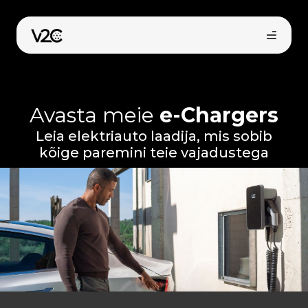
Skip
to
content
Avasta meie
e-Chargers
Leia elektriauto laadija, mis sobib
kõige paremini teie vajadustega
Osta veebist