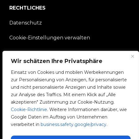
RECHTLICHES
Datenschutz
Cookie-Einstellungen verwalten
UNTERNEHMEN
Wir schätzen Ihre Privatsphäre
V2C-Gemeinschaft
Einsatz von Cookies und mobilen Werbekennungen
zur Personalisierung von Anzeigen, für personalisierte
e-Chargers
und nicht personalisierte Anzeigen und Inhalte sowie
zur Analyse des Traffics. Mit einem Klick auf „Alle
V2C Cloud
akzeptieren" Zustimmung zur Cookie-Nutzung.
Cookie-Richtlinie
. Weitere Informationen darüber, wie
V2C Payments
Google Daten im Auftrag von Unternehmen
verarbeitet in
business.safety.google/privacy
.
Blog