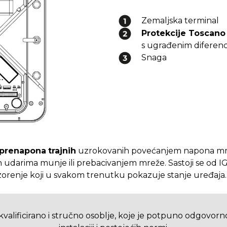
Zemaljska terminal
Protekcije Toscano
s ugrađenim diferenc
Snaga
 prenapona
trajnih
uzrokovanih povećanjem napona mrež
udarima munje ili prebacivanjem mreže. Sastoji se od IGA 
zorenje koji u svakom trenutku pokazuje stanje uređaja.
ti kvalificirano i stručno osoblje, koje je potpuno odgovorn