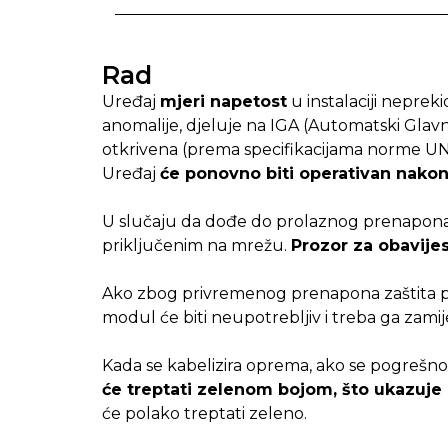
Rad
Uređaj
mjeri napetost
u instalaciji nepreki
anomalije, djeluje na IGA (Automatski Glavni 
otkrivena (prema specifikacijama norme U
Uređaj
će ponovno biti operativan nakon 
U slučaju da dođe do prolaznog prenapona, 
priključenim na mrežu.
Prozor za obavijes
Ako zbog privremenog prenapona zaštita 
modul će biti neupotrebljiv i treba ga zamij
Kada se kabelizira oprema, ako se pogrešn
će treptati zelenom bojom, što ukazuje
će polako treptati zeleno.