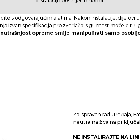
instalaciji i postojećih normi.
adite s odgovarajućim alatima. Nakon instalacije, dijelov
ijenja izvan specifikacija proizvođača, sigurnost može bit
nutrašnjost opreme smije manipulirati samo osoblje
Za ispravan rad uređaja, Faz
neutralna žica na priključak
NE INSTALIRAJTE NA LIN