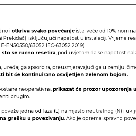
dno i
otkriva svako povećanje
iste, veće od 10% nominal
Prekidač), isključujući napetost u instalaciji. Vrijeme reak
NE-EN50550/63052 IEC-63052:2019).
što se ručno resetira
, pod uvjetom da se napetost nala
uređaj ga apsorbira, preusmjeravajući ga u zemlju, čime
ti bit će kontinuirano osvijetljen zelenom bojom.
postane neoperativna,
prikazat će prozor upozorenja u
eniti drugim.
o poveže jedna od faza (L) na mjesto neutralnog (N) i u
 na grešku u povezivanju
. Ako je oprema ispravno pove