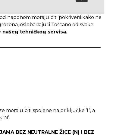
i pod naponom moraju biti pokriveni kako ne
i ugrožena, oslobađajući Toscano od svake
 našeg tehničkog servisa.
e moraju biti spojene na priključke ‘L’, a
 ‘N’.
IJAMA BEZ NEUTRALNE ŽICE (N) I BEZ