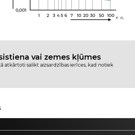
zsistiena vai zemes kļūmes
kā atkārtoti salikt aizsardzības ierīces, kad notiek
s