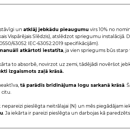
astāvīgi un
atklāj jebkādu pieaugumu
virs 10% no nomin
ais Vispārējais Slēdzis), atslēdzot spriegumu instalācijā. 
550/63052 IEC-63052:2019 specifikācijām).
manuāli atkārtoti iestatīta
, ja vien spriegums būs star
ārta to absorbē, novirzot uz zemi, tādējādi novēršot je
kti izgaismots zaļā krāsā.
neaktīva,
tā parādīs brīdinājuma logu sarkanā krāsā
. 
citu.
ek nepareizi pieslēgta neitrālajai (N) un mēs piegādājam i
du
. Ja iekārta ir pareizi pieslēgta un darbojas kā paredzēts