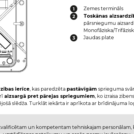
Zemes termināls
Toskānas aizsardzī
pārsniegumu aizsardz
Monofāziska/Trifāzisk
Jaudas plate
dzības
ierīce
, kas paredzēta
pastāvīgām
sprieguma svār
rī
aizsargā pret pārejas spriegumiem
, ko izraisa ziben
ējošā slēdža. Turklāt iekārta ir aprīkota ar brīdinājuma lo
kvalificētam un kompetentam tehniskajam personālam, ka