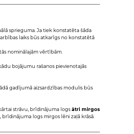
ālā sprieguma. Ja tiek konstatēta šāda
Darbības laiks būs atkarīgs no konstatētā
p tās nominālajām vērtībām.
bkādu bojājumu rašanos pievienotajās
Šādā gadījumā aizsardzības modulis būs
ekārtai strāvu, brīdinājuma logs
ātri mirgos
, brīdinājuma logs mirgos lēni zaļā krāsā.