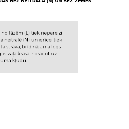
JĀS BEZ NEITRĀLA (N) UN BEZ ZEMES
 no fāzēm (L) tiek nepareizi
a neitralē (N) un ierīcei tiek
ta strāva, brīdinājuma logs
gos zaļā krāsā, norādot uz
juma kļūdu.