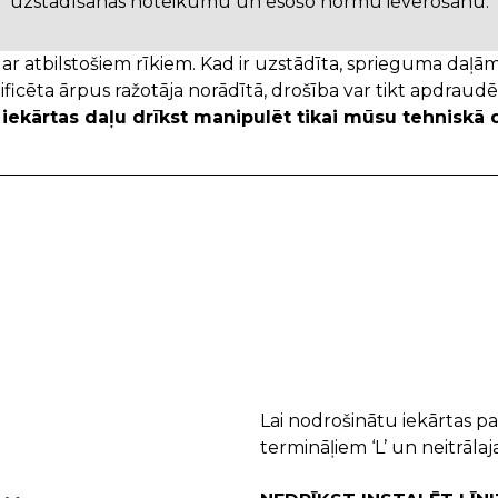
uzstādīšanas noteikumu un esošo normu ievērošanu.
 ar atbilstošiem rīkiem. Kad ir uzstādīta, sprieguma daļā
ificēta ārpus ražotāja norādītā, drošība var tikt apdraud
 iekārtas daļu drīkst manipulēt tikai mūsu tehniskā 
Lai nodrošinātu iekārtas p
termināļiem ‘L’ un neitrālaja