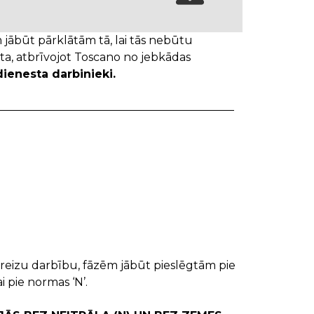
m jābūt pārklātām tā, lai tās nebūtu
ēta, atbrīvojot Toscano no jebkādas
dienesta darbinieki.
areizu darbību, fāzēm jābūt pieslēgtām pie
i pie normas ‘N’.