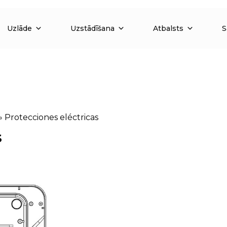
Uzlāde
Uzstādīšana
Atbalsts
S
»
Protecciones eléctricas
s