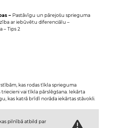
bas –
Pastāvīgu un pārejošu sprieguma
ība ar iebūvētu diferenciālu –
a – Tips 2
stībām, kas rodas tīkla sprieguma
s triecieni vai tīkla pārslēgšana. Iekārta
gu, kas katrā brīdī norāda iekārtas stāvokli.
s pilnībā atbild par