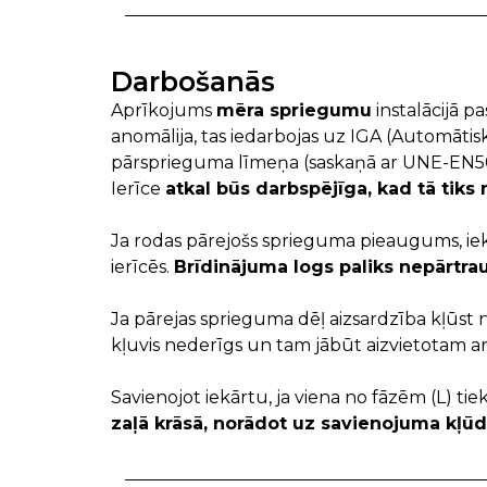
Darbošanās
Aprīkojums
mēra spriegumu
instalācijā p
anomālija, tas iedarbojas uz IGA (Automātisk
pārsprieguma līmeņa (saskaņā ar UNE-EN50
Ierīce
atkal būs darbspējīga, kad tā tiks 
Ja rodas pārejošs sprieguma pieaugums, iek
ierīcēs.
Brīdinājuma logs paliks nepārtrau
Ja pārejas sprieguma dēļ aizsardzība kļūst 
kļuvis nederīgs un tam jābūt aizvietotam ar 
Savienojot iekārtu, ja viena no fāzēm (L) ti
zaļā krāsā, norādot uz savienojuma kļū