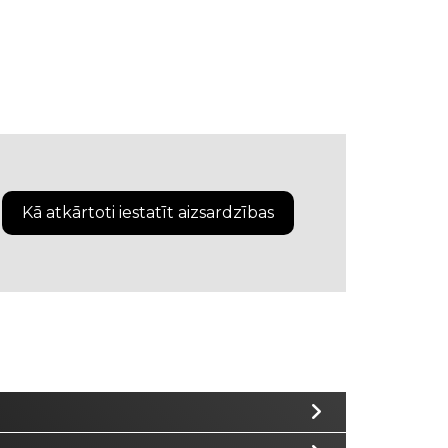
Kā atkārtoti iestatīt aizsardzības