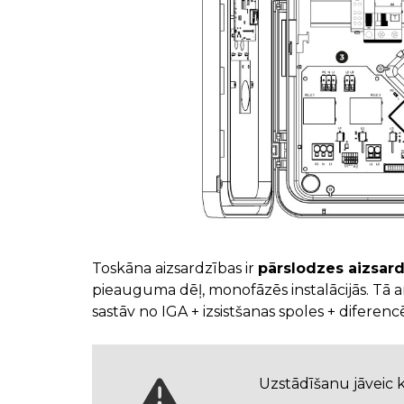
Toskāna aizsardzības ir
pārslodzes aizsar
pieauguma dēļ, monofāzēs instalācijās. Tā a
sastāv no IGA + izsistšanas spoles + diferenc
Uzstādīšanu jāveic 