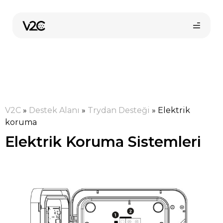
İçeriğe
atla
V2C
»
Destek Alanı
»
Trydan Desteği
»
Elektrik
koruma
Elektrik Koruma Sistemleri
Online satın al