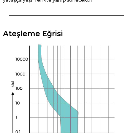
yavaşça yeşil renkte yanıp sönecektir.
Ateşleme Eğrisi