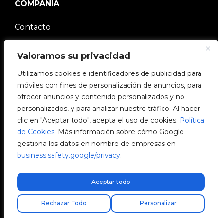
COMPAÑÍA
Contacto
Comunidad V2C
Valoramos su privacidad
Trabaja con nosotros
Utilizamos cookies e identificadores de publicidad para
móviles con fines de personalización de anuncios, para
e-Chargers
ofrecer anuncios y contenido personalizados y no
personalizados, y para analizar nuestro tráfico. Al hacer
V2C Power
clic en "Aceptar todo", acepta el uso de cookies.
Política
de Cookies
. Más información sobre cómo Google
V2C Cloud
gestiona los datos en nombre de empresas en
business.safety.google/privacy
.
Blog
Aceptar todo
Encuentra tu instalador
Rechazar Todo
Personalizar
V2C © 2026 All rights reserved.