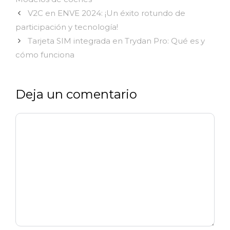
V2C en ENVE 2024: ¡Un éxito rotundo de
participación y tecnología!
Tarjeta SIM integrada en Trydan Pro: Qué es y
cómo funciona
Deja un comentario
Comentario
Nombre
Correo
Web
electrónico