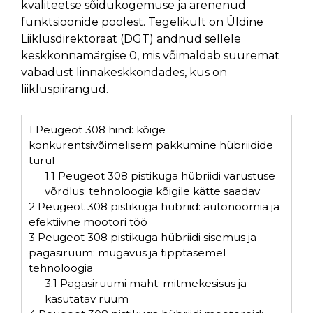
kvaliteetse sõidukogemuse ja arenenud
funktsioonide poolest. Tegelikult on Üldine
Liiklusdirektoraat (DGT) andnud sellele
keskkonnamärgise 0, mis võimaldab suuremat
vabadust linnakeskkondades, kus on
liikluspiirangud.
1
Peugeot 308 hind: kõige
konkurentsivõimelisem pakkumine hübriidide
turul
1.1
Peugeot 308 pistikuga hübriidi varustuse
võrdlus: tehnoloogia kõigile kätte saadav
2
Peugeot 308 pistikuga hübriid: autonoomia ja
efektiivne mootori töö
3
Peugeot 308 pistikuga hübriidi sisemus ja
pagasiruum: mugavus ja tipptasemel
tehnoloogia
3.1
Pagasiruumi maht: mitmekesisus ja
kasutatav ruum