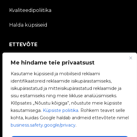
Kvaliteedipoliitika
Halda küpsiseid
ETTEVÕTE
V2C kogukond
Me hindame teie privaatsust
Kasutame küpsiseid ja mobiilseid reklaami
Töötage meiega
identifikaatoreid reklaamide isikupärastamiseks,
isikupärastatud ja mitteisikupärastatud reklaamide ja
e-Laadijad
sisu esitamiseks ning meie liikluse analüüsimiseks.
Klõpsates „Nõustu kõigiga”, nõustute meie küpsiste
V2C Power
kasutamisega.
Küpsiste poliitika
. Rohkem teavet selle
kohta, kuidas Google haldab andmeid ettevõtete nimel
V2C Cloud
business.safety.google/privacy
.
Blogi