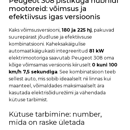
Peugeot 308 pistikuga hübriidi
mootoreid: võimsus ja
efektiivsus igas versioonis
Kaks võimsusversiooni,
180 ja 225 hj
, pakuvad
suurepärast jõudluse ja efektiivsuse
kombinatsiooni. Kaheksakäigulise
automaatkäigukasti integreeritud
81 kW
elektrimootoriga saavutab Peugeot 308 oma
kõige võimsamas versioonis kiiruselt
0 kuni 100
km/h 7,5 sekundiga
. See kombinatsioon teeb
sellest auto, mis sobib ideaalselt nii linnas kui
maanteel, võimaldades maksimaalselt ära
kasutada elektrisõidurežiimi ja vähendada
kütuse tarbimist.
Kütuse tarbimine: number,
mida on raske ületada