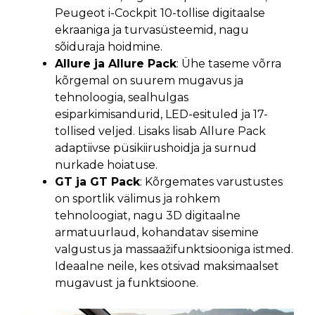
Peugeot i-Cockpit 10-tollise digitaalse
ekraaniga ja turvasüsteemid, nagu
sõiduraja hoidmine.
Allure ja Allure Pack
: Ühe taseme võrra
kõrgemal on suurem mugavus ja
tehnoloogia, sealhulgas
esiparkimisandurid, LED-esituled ja 17-
tollised veljed. Lisaks lisab Allure Pack
adaptiivse püsikiirushoidja ja surnud
nurkade hoiatuse.
GT ja GT Pack
: Kõrgemates varustustes
on sportlik välimus ja rohkem
tehnoloogiat, nagu 3D digitaalne
armatuurlaud, kohandatav sisemine
valgustus ja massaažifunktsiooniga istmed.
Ideaalne neile, kes otsivad maksimaalset
mugavust ja funktsioone.