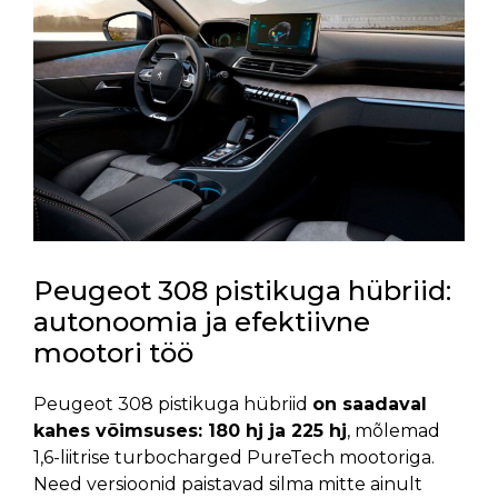
Peugeot 308 pistikuga hübriid:
autonoomia ja efektiivne
mootori töö
Peugeot 308 pistikuga hübriid
on saadaval
kahes võimsuses: 180 hj ja 225 hj
, mõlemad
1,6-liitrise turbocharged PureTech mootoriga.
Need versioonid paistavad silma mitte ainult