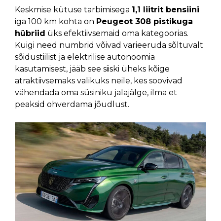
Keskmise kütuse tarbimisega
1,1 liitrit bensiini
iga 100 km kohta on
Peugeot 308 pistikuga
hübriid
üks efektiivsemaid oma kategoorias.
Kuigi need numbrid võivad varieeruda sõltuvalt
sõidustiilist ja elektrilise autonoomia
kasutamisest, jääb see siiski üheks kõige
atraktiivsemaks valikuks neile, kes soovivad
vähendada oma süsiniku jalajälge, ilma et
peaksid ohverdama jõudlust.