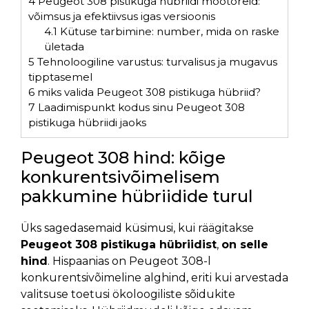
4
Peugeot 308 pistikuga hübriidi mootoreid:
võimsus ja efektiivsus igas versioonis
4.1
Kütuse tarbimine: number, mida on raske
ületada
5
Tehnoloogiline varustus: turvalisus ja mugavus
tipptasemel
6
miks valida Peugeot 308 pistikuga hübriid?
7
Laadimispunkt kodus sinu Peugeot 308
pistikuga hübriidi jaoks
Peugeot 308 hind: kõige
konkurentsivõimelisem
pakkumine hübriidide turul
Üks sagedasemaid küsimusi, kui räägitakse
Peugeot 308 pistikuga hübriidist
,
on selle
hind
. Hispaanias on Peugeot 308-l
konkurentsivõimeline alghind, eriti kui arvestada
valitsuse toetusi ökoloogiliste sõidukite