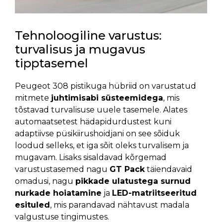
Tehnoloogiline varustus:
turvalisus ja mugavus
tipptasemel
Peugeot 308 pistikuga hübriid on varustatud
mitmete
juhtimisabi süsteemidega
, mis
tõstavad turvalisuse uuele tasemele. Alates
automaatsetest hädapidurdustest kuni
adaptiivse püsikiirushoidjani on see sõiduk
loodud selleks, et iga sõit oleks turvalisem ja
mugavam. Lisaks sisaldavad kõrgemad
varustustasemed nagu
GT Pack
täiendavaid
omadusi, nagu
pikkade ulatustega surnud
nurkade hoiatamine
ja
LED-matriitseeritud
esituled
, mis parandavad nähtavust madala
valgustuse tingimustes.