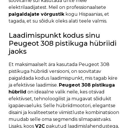
soovitame sul kasutada ühte meie
elektrilaadijatest. Meil on professionaalsete
paigaldajate võrgustik
kogu Hispaanias, et
tagada, et su sõiduk oleks alati teele valmis.
Laadimispunkt kodus sinu
Peugeot 308 pistikuga hübriidi
jaoks
Et maksimaalselt ära kasutada Peugeot 308
pistikuga hübriidi versiooni, on soovitatav
paigaldada kodus laadimispunkt, mis tagab kiire
ja efektiivse laadimise.
Peugeot 308 pistikuga
hübriid
on ideaalne valik neile, kes otsivad
efektiivset, tehnoloogilist ja mugavat sõidukit
igapäevaeluks. Selle hübriidmootori, elegantse
disaini ja kvaliteetsete viimistluste kombinatsioon
muudab selle oma segmendis silmapaistvaks.
Lisaks, koos
V2C
pakutud laadimislahendustega,