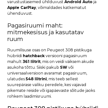
varustustasemed ühilduvust
Android Auto
ja
Apple CarPlay
, võimaldades katkematut
ühenduvust.
Pagasiruumi maht:
mitmekesisus ja kasutatav
ruum
Ruumilisuse osas on Peugeot 308 pistikuga
hübriidi
hatchback
versiooni pagasiruum
mahult
361 liitrit
, mis on veidi väiksem akude
asukoha tõttu. Siiski pakub
SW
või
universaalversioon avaramat pagasiruum,
ulatudes
548 liitrini
, mis teeb sellest
suurepärase valiku peredele, kes vajavad
pikemate reiside või igapäevaste sõitude jaoks
rohkem laadimisruumi.