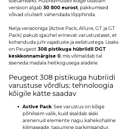
soetamiseks. Hübriidmudeli kõige odavam
versioon algab
30 800 eurost
, pakkumised
võivad oluliselt vähendada lõpphinda.
Nelja versiooniga (Active Pack, Allure, GT ja GT
Pack) pakub igaühel erinevat varustustaset, et
kohanduda juhi vajaduste ja eelistustega. Lisaks
on Peugeot
308 pistikuga hübriidil DGT
keskkonnamärgise 0
, mis võimaldab tal
siseneda madala heitkogusega aladele.
Peugeot 308 pistikuga hübriidi
varustuse võrdlus: tehnoloogia
kõigile kätte saadav
Active Pack
: See varustus on kõige
põhilisem valik, kuid sisaldab siiski
arenenud elemente nagu kahekohaline
kliimaseade, tagumine parkimisandur,