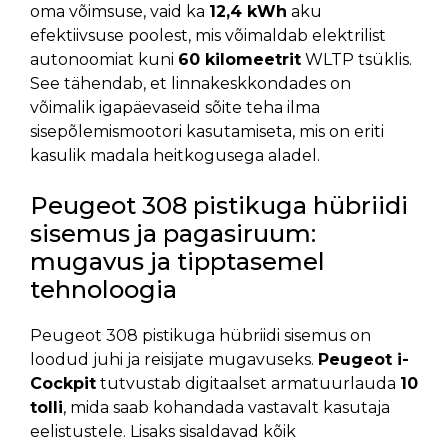
oma võimsuse, vaid ka
12,4 kWh
aku
efektiivsuse poolest, mis võimaldab elektrilist
autonoomiat kuni
60 kilomeetrit
WLTP tsüklis.
See tähendab, et linnakeskkondades on
võimalik igapäevaseid sõite teha ilma
sisepõlemismootori kasutamiseta, mis on eriti
kasulik madala heitkogusega aladel.
Peugeot 308 pistikuga hübriidi
sisemus ja pagasiruum:
mugavus ja tipptasemel
tehnoloogia
Peugeot 308 pistikuga hübriidi sisemus on
loodud juhi ja reisijate mugavuseks.
Peugeot i-
Cockpit
tutvustab digitaalset armatuurlauda
10
tolli
, mida saab kohandada vastavalt kasutaja
eelistustele. Lisaks sisaldavad kõik