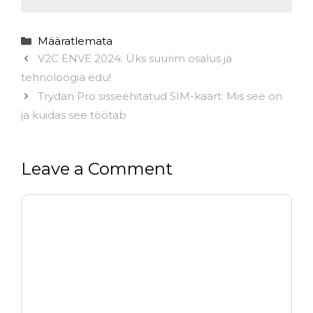
Categories
Määratlemata
V2C ENVE 2024: Üks suurim osalus ja
tehnoloogia edu!
Trydan Pro sisseehitatud SIM-kaart: Mis see on
ja kuidas see töötab
Leave a Comment
Comment
Name
Email
Website