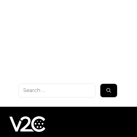
Search
for: