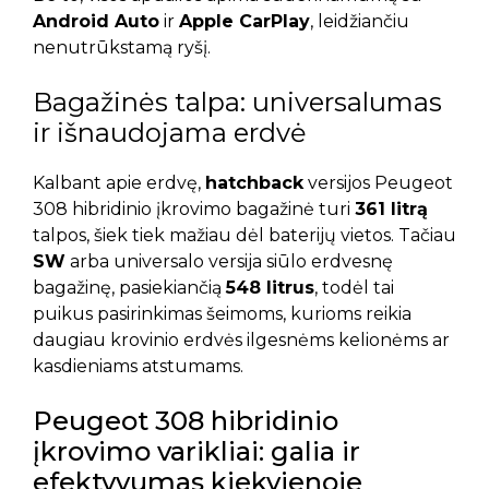
Android Auto
ir
Apple CarPlay
, leidžiančiu
nenutrūkstamą ryšį.
Bagažinės talpa: universalumas
ir išnaudojama erdvė
Kalbant apie erdvę,
hatchback
versijos Peugeot
308 hibridinio įkrovimo bagažinė turi
361 litrą
talpos, šiek tiek mažiau dėl baterijų vietos. Tačiau
SW
arba universalo versija siūlo erdvesnę
bagažinę, pasiekiančią
548 litrus
, todėl tai
puikus pasirinkimas šeimoms, kurioms reikia
daugiau krovinio erdvės ilgesnėms kelionėms ar
kasdieniams atstumams.
Peugeot 308 hibridinio
įkrovimo varikliai: galia ir
efektyvumas kiekvienoje