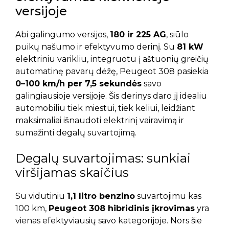
versijoje
Abi galingumo versijos,
180 ir 225 AG
, siūlo
puikų našumo ir efektyvumo derinį. Su
81 kW
elektriniu varikliu, integruotu į aštuonių greičių
automatinę pavarų dėžę, Peugeot 308 pasiekia
0–100 km/h per 7,5 sekundės
savo
galingiausioje versijoje. Šis derinys daro jį idealiu
automobiliu tiek miestui, tiek keliui, leidžiant
maksimaliai išnaudoti elektrinį vairavimą ir
sumažinti degalų suvartojimą.
Degalų suvartojimas: sunkiai
viršijamas skaičius
Su vidutiniu
1,1 litro benzino
suvartojimu kas
100 km,
Peugeot 308 hibridinis įkrovimas
yra
vienas efektyviausių savo kategorijoje. Nors šie