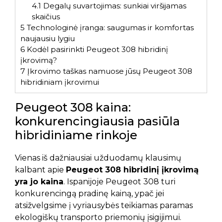
4.1
Degalų suvartojimas: sunkiai viršijamas
skaičius
5
Technologinė įranga: saugumas ir komfortas
naujausiu lygiu
6
Kodėl pasirinkti Peugeot 308 hibridinį
įkrovimą?
7
Įkrovimo taškas namuose jūsų Peugeot 308
hibridiniam įkrovimui
Peugeot 308 kaina:
konkurencingiausia pasiūla
hibridiniame rinkoje
Vienas iš dažniausiai užduodamų klausimų
kalbant apie
Peugeot 308 hibridinį įkrovimą
yra jo kaina
. Ispanijoje Peugeot 308 turi
konkurencingą pradinę kainą, ypač jei
atsižvelgsime į vyriausybės teikiamas paramas
ekologiškų transporto priemonių įsigijimui.