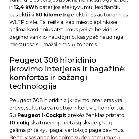
ir
12,4 kWh
baterijos efektyvumu, leidžiančiu
pasiekti iki
60 kilometrų
elektrinės autonomijos
WLTP cikle. Tai reiškia, kad miesto aplinkose
galima kasdienius atstumus įveikti be vidaus
degimo variklio naudojimo, kas ypač naudinga
miestuose su mažai emisijų zonomis.
Peugeot 308 hibridinio
įkrovimo interjeras ir bagažinė:
komfortas ir pažangi
technologija
Peugeot 308 hibridinio įkrovimo interjeras yra
erdvė, sukurta vairuotojo ir keleivių komfortui.
Su
Peugeot i-Cockpit
prekės ženklas pristato
10 colių
skaitmeninį prietaisų skydelį, kurį
galima pritaikyti pagal vartotojo pageidavimus.
Be to, visos apdailos apima suderinamumą su