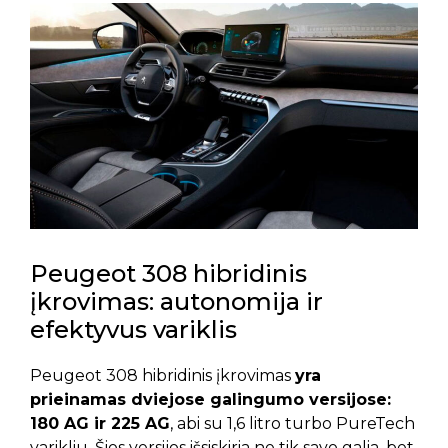
Peugeot 308 hibridinis
įkrovimas: autonomija ir
efektyvus variklis
Peugeot 308 hibridinis įkrovimas
yra
prieinamas dviejose galingumo versijose:
180 AG ir 225 AG
, abi su 1,6 litro turbo PureTech
varikliu. Šios versijos išsiskiria ne tik savo galia, bet