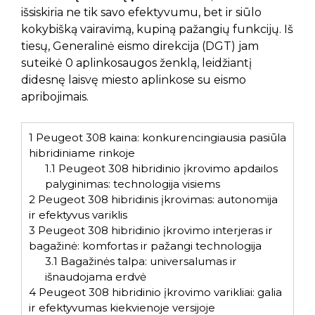
išsiskiria ne tik savo efektyvumu, bet ir siūlo
kokybišką vairavimą, kupiną pažangių funkcijų. Iš
tiesų, Generalinė eismo direkcija (DGT) jam
suteikė 0 aplinkosaugos ženklą, leidžiantį
didesnę laisvę miesto aplinkose su eismo
apribojimais.
1
Peugeot 308 kaina: konkurencingiausia pasiūla
hibridiniame rinkoje
1.1
Peugeot 308 hibridinio įkrovimo apdailos
palyginimas: technologija visiems
2
Peugeot 308 hibridinis įkrovimas: autonomija
ir efektyvus variklis
3
Peugeot 308 hibridinio įkrovimo interjeras ir
bagažinė: komfortas ir pažangi technologija
3.1
Bagažinės talpa: universalumas ir
išnaudojama erdvė
4
Peugeot 308 hibridinio įkrovimo varikliai: galia
ir efektyvumas kiekvienoje versijoje