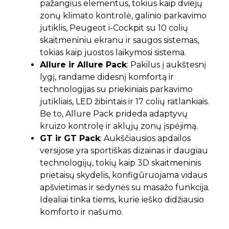
pažangius elementus, tokius kaip dviejų
zonų klimato kontrolė, galinio parkavimo
jutiklis, Peugeot i-Cockpit su 10 colių
skaitmeniniu ekranu ir saugos sistemas,
tokias kaip juostos laikymosi sistema.
Allure ir Allure Pack
: Pakilus į aukštesnį
lygį, randame didesnį komfortą ir
technologijas su priekiniais parkavimo
jutikliais, LED žibintais ir 17 colių ratlankiais.
Be to, Allure Pack prideda adaptyvų
kruizo kontrolę ir aklųjų zonų įspėjimą.
GT ir GT Pack
: Aukščiausios apdailos
versijose yra sportiškas dizainas ir daugiau
technologijų, tokių kaip 3D skaitmeninis
prietaisų skydelis, konfigūruojama vidaus
apšvietimas ir sėdynės su masažo funkcija.
Idealiai tinka tiems, kurie ieško didžiausio
komforto ir našumo.