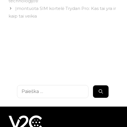
technologijos!
Įmontuota SIM kortelė Trydan Pro: Kas tai yra ir
kaip tai veikia
Ieškoti: