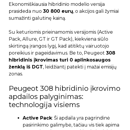
Ekonomiškiausia hibridinio modelio versija
prasideda nuo
30 800 eurų
, o akcijos gali žymiai
sumažinti galutinę kainą.
Su keturiomis prieinamomis versijomis (Active
Pack, Allure, GT ir GT Pack), kiekviena siūlo
skirtingą įrangos lygį, kad atitiktų vairuotojo
poreikius ir pageidavimus. Be to, Peugeot
308
hibridinis įkrovimas turi 0 aplinkosaugos
ženklą iš DGT
, leidžiantį patekti į mažai emisijų
zonas.
Peugeot 308 hibridinio įkrovimo
apdailos palyginimas:
technologija visiems
Active Pack
: Ši apdaila yra pagrindinė
pasirinkimo galimybė, tačiau vis tiek apima