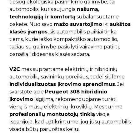
tiesiog ekologiška pasirinkimo galimybė; tai
automobilis, kuris sujungia
našumą,
technologiją ir komfortą
subalansuotame
pakete. Nuo savo
mažo suvartojimo
iki
aukštos
klasės įrangos
, šis automobilis puikiai tinka
tiems, kurie ieško kompaktiško automobilio,
tačiau su galimybe pasiūlyti vairavimo patirtį,
panašią į didesnės klasės sedaną.
V2C
mes suprantame elektrinių ir hibridinių
automobilių savininkų poreikius, todėl siūlome
individualizuotas įkrovimo sprendimus
. Jei
svarstote apie
Peugeot 308 hibridinio
įkrovimo
įsigijimą, rekomenduojame turėti
vieną iš mūsų elektrinių įkroviklių. Mes turime
profesionalių montuotojų tinklą
visoje
Ispanijoje, kad užtikrintume, jog jūsų automobilis
visada būtų paruoštas keliui.