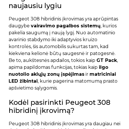
naujausiu lygiu
Peugeot 308 hibridinis įkrovimas yra aprūpintas
daugybe
vairavimo pagalbos sistemų
, kurios
pakelia saugumą į naują lygį. Nuo automatinio
avarinio stabdymo iki adaptyvios kruizo
kontrolės, šis automobilis sukurtas tam, kad
kiekviena kelionė būtų saugesnė ir patogesnė.
Be to, aukštesnės apdailos, tokios kaip
GT Pack
,
apima papildomas funkcijas, tokias kaip
ilgo
nuotolio aklųjų zonų įspėjimas
ir
matriciniai
LED žibintai
, kurie pagerina matomumą prasto
apšvietimo sąlygomis.
Kodėl pasirinkti Peugeot 308
hibridinį įkrovimą?
Peugeot 308 hibridinis įkrovimas yra daugiau nei