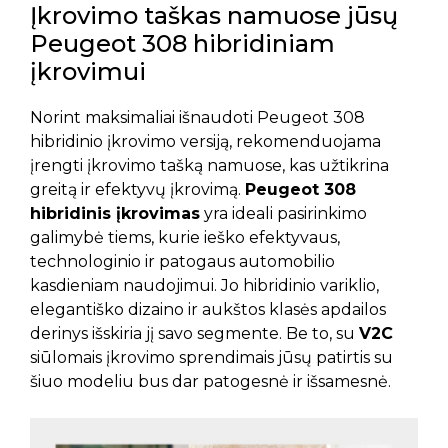
Įkrovimo taškas namuose jūsų
Peugeot 308 hibridiniam
įkrovimui
Norint maksimaliai išnaudoti Peugeot 308
hibridinio įkrovimo versiją, rekomenduojama
įrengti įkrovimo tašką namuose, kas užtikrina
greitą ir efektyvų įkrovimą.
Peugeot 308
hibridinis įkrovimas
yra ideali pasirinkimo
galimybė tiems, kurie ieško efektyvaus,
technologinio ir patogaus automobilio
kasdieniam naudojimui. Jo hibridinio variklio,
elegantiško dizaino ir aukštos klasės apdailos
derinys išskiria jį savo segmente. Be to, su
V2C
siūlomais įkrovimo sprendimais jūsų patirtis su
šiuo modeliu bus dar patogesnė ir išsamesnė.