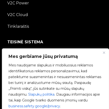
V2C Power
V2C Cloud
Tinklaraštis
TEISINĖ SISTEMA
Privatumo politika
Mes gerbiame jūsų privatumą
Teisinė informacija
Mes naudojame slapukus ir mobiliuosius reklamos
identifikatorius reklamos personalizavimui, kad
Slapukų politika
pateiktume suasmenintas ir nesuasmenintas reklamas
bei turinį ir analizuotume mūsų srautą. Paspaudę
Etikos kanalas
„Priimti viską“, jūs sutinkate su mūsų slapukų
naudojimu.
Slapukų politika
. Daugiau informacijos apie
Kokybės politika
tai, kaip Google tvarko duomenis įmonių vardu
business.safety.google/privacy
.