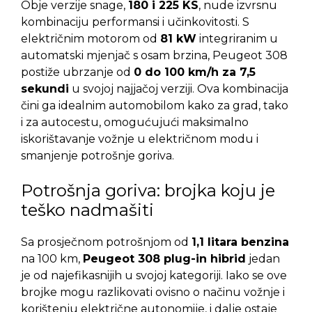
Obje verzije snage,
180 i 225 KS
, nude izvrsnu
kombinaciju performansi i učinkovitosti. S
električnim motorom od
81 kW
integriranim u
automatski mjenjač s osam brzina, Peugeot 308
postiže ubrzanje od
0 do 100 km/h za 7,5
sekundi
u svojoj najjačoj verziji. Ova kombinacija
čini ga idealnim automobilom kako za grad, tako
i za autocestu, omogućujući maksimalno
iskorištavanje vožnje u električnom modu i
smanjenje potrošnje goriva.
Potrošnja goriva: brojka koju je
teško nadmašiti
Sa prosječnom potrošnjom od
1,1 litara benzina
na 100 km,
Peugeot 308 plug-in hibrid
jedan
je od najefikasnijih u svojoj kategoriji. Iako se ove
brojke mogu razlikovati ovisno o načinu vožnje i
korištenju električne autonomije, i dalje ostaje