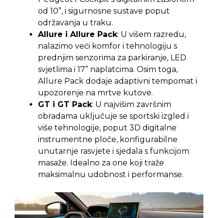
od 10”, i sigurnosne sustave poput
održavanja u traku.
Allure i Allure Pack
: U višem razredu,
nalazimo veći komfor i tehnologiju s
prednjim senzorima za parkiranje, LED
svjetlima i 17” naplatcima. Osim toga,
Allure Pack dodaje adaptivni tempomat i
upozorenje na mrtve kutove.
GT i GT Pack
: U najvišim završnim
obradama uključuje se sportski izgled i
više tehnologije, poput 3D digitalne
instrumentne ploče, konfigurabilne
unutarnje rasvjete i sjedala s funkcijom
masaže. Idealno za one koji traže
maksimalnu udobnost i performanse.