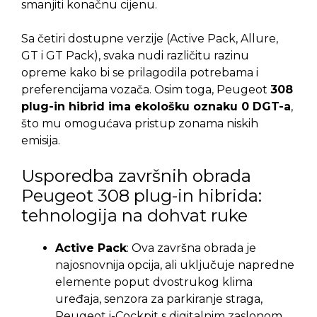
smanjiti konačnu cijenu.
Sa četiri dostupne verzije (Active Pack, Allure,
GT i GT Pack), svaka nudi različitu razinu
opreme kako bi se prilagodila potrebama i
preferencijama vozača. Osim toga, Peugeot
308
plug-in hibrid ima ekološku oznaku 0 DGT-a
,
što mu omogućava pristup zonama niskih
emisija.
Usporedba završnih obrada
Peugeot 308 plug-in hibrida:
tehnologija na dohvat ruke
Active Pack
: Ova završna obrada je
najosnovnija opcija, ali uključuje napredne
elemente poput dvostrukog klima
uređaja, senzora za parkiranje straga,
Peugeot i-Cockpit s digitalnim zaslonom