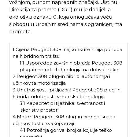
vožnjom, punom naprednih značajki. Uistinu,
Direkcija za promet (DGT) mu je dodijelila
ekološku oznaku 0, koja omogućava veću
slobodu u urbanim sredinama s ograničenjima
prometa.
1
Cijena Peugeot 308: najkonkurentnija ponuda
na hibridnom tržištu
1.1
Usporedba završnih obrada Peugeot 308
plug-in hibrida: tehnologija na dohvat ruke
2
Peugeot 308 plug-in hibrid: autonomija i
učinkovita motorizacija
3
Unutrašnjost i prtljažnik Peugeot 308 plug-in
hibrida: udobnost i vrhunska tehnologija
3.1
Kapacitet prtljažnika: svestranost i
iskoristiv prostor
4
Motori Peugeot 308 plug-in hibrida: snaga i
učinkovitost u svakoj verziji
4.1
Potrošnja goriva: brojka koju je teško
nadmašiti