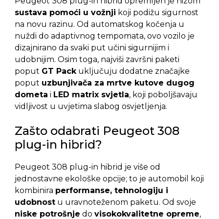
Peugeot 308 plug-in hibrid opremljen je nizom
sustava pomoći u vožnji
koji podižu sigurnost
na novu razinu. Od automatskog kočenja u
nuždi do adaptivnog tempomata, ovo vozilo je
dizajnirano da svaki put učini sigurnijim i
udobnijim. Osim toga, najviši završni paketi
poput
GT Pack
uključuju dodatne značajke
poput
uzbunjivača za mrtve kutove dugog
dometa
i
LED matrix svjetla
, koji poboljšavaju
vidljivost u uvjetima slabog osvjetljenja.
Zašto odabrati Peugeot 308
plug-in hibrid?
Peugeot 308 plug-in hibrid je više od
jednostavne ekološke opcije; to je automobil koji
kombinira
performanse, tehnologiju i
udobnost
u uravnoteženom paketu. Od svoje
niske potrošnje
do
visokokvalitetne opreme
,