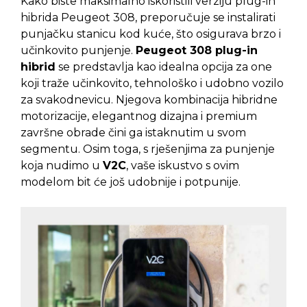
Kako biste maksimalno iskoristili verziju plug-in
hibrida Peugeot 308, preporučuje se instalirati
punjačku stanicu kod kuće, što osigurava brzo i
učinkovito punjenje.
Peugeot 308 plug-in
hibrid
se predstavlja kao idealna opcija za one
koji traže učinkovito, tehnološko i udobno vozilo
za svakodnevicu. Njegova kombinacija hibridne
motorizacije, elegantnog dizajna i premium
završne obrade čini ga istaknutim u svom
segmentu. Osim toga, s rješenjima za punjenje
koja nudimo u
V2C
, vaše iskustvo s ovim
modelom bit će još udobnije i potpunije.