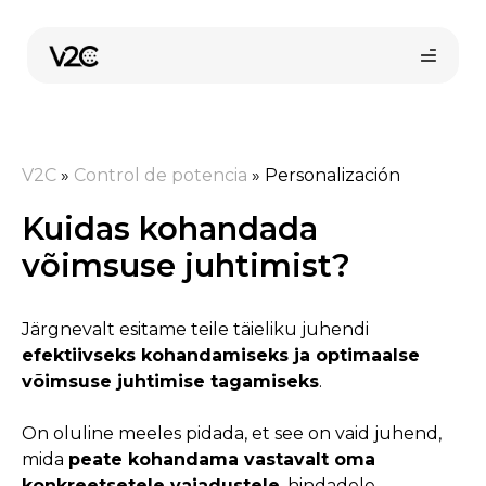
Skip
to
content
V2C
»
Control de potencia
»
Personalización
Kuidas kohandada
võimsuse juhtimist?
Järgnevalt esitame teile täieliku juhendi
efektiivseks kohandamiseks ja optimaalse
võimsuse juhtimise tagamiseks
.
On oluline meeles pidada, et see on vaid juhend,
mida
peate kohandama vastavalt oma
konkreetsetele vajadustele
, hindadele,