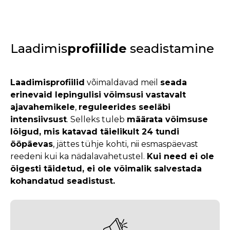
Laadimis
profiilide
seadistamine
Laadimisprofiilid
võimaldavad meil
seada
erinevaid lepingulisi võimsusi vastavalt
ajavahemikele
,
reguleerides seeläbi
intensiivsust
. Selleks tuleb
määrata võimsuse
lõigud, mis katavad täielikult 24 tundi
ööpäevas
, jättes tühje kohti, nii esmaspäevast
reedeni kui ka nädalavahetustel.
Kui need ei ole
õigesti täidetud, ei ole võimalik salvestada
kohandatud seadistust.