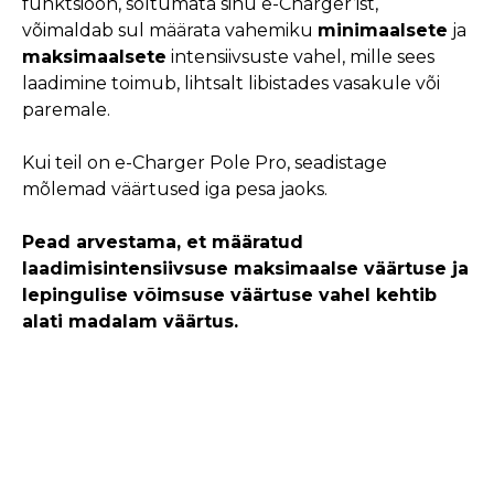
funktsioon, sõltumata sinu e-Charger’ist,
võimaldab sul määrata vahemiku
minimaalsete
ja
maksimaalsete
intensiivsuste vahel, mille sees
laadimine toimub, lihtsalt libistades vasakule või
paremale.
Kui teil on e-Charger Pole Pro, seadistage
mõlemad väärtused iga pesa jaoks.
Pead arvestama, et määratud
laadimisintensiivsuse maksimaalse väärtuse ja
lepingulise võimsuse väärtuse vahel kehtib
alati madalam väärtus.