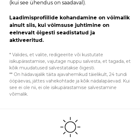
(kui see ühendus on saadaval).
Laadimisprofiilide kohandamine on võimalik
ainult siis, kui võimsuse juhtimine on
eelnevalt õigesti seadistatud ja
aktiveeritud.
* Valides, et valite, redigeerite või kustutate
isikupärastamise, vajutage nuppu salvesta, et tagada, et
kõik muudatused salvestatakse õigesti.
** On hädavajalik täita ajavahemikud täielikult, 24 tundi
ööpäevas, jättes vahekohtade ja kõik nädalapäevad. Kui
see ei ole nii, ei ole isikupärastamise salvestamine
võimalik.