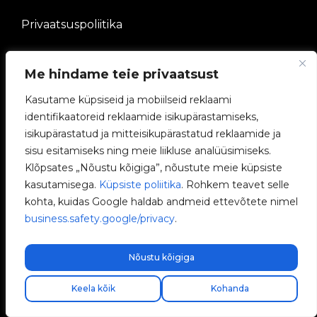
Privaatsuspoliitika
Juriidiline teade
Me hindame teie privaatsust
Küpsiste poliitika
Kasutame küpsiseid ja mobiilseid reklaami
identifikaatoreid reklaamide isikupärastamiseks,
Eetikanal
isikupärastatud ja mitteisikupärastatud reklaamide ja
sisu esitamiseks ning meie liikluse analüüsimiseks.
Kvaliteedipoliitika
Klõpsates „Nõustu kõigiga”, nõustute meie küpsiste
kasutamisega.
Küpsiste poliitika
. Rohkem teavet selle
Halda küpsiseid
kohta, kuidas Google haldab andmeid ettevõtete nimel
business.safety.google/privacy
.
ETTEVÕTE
Nõustu kõigiga
V2C kogukond
Keela kõik
Kohanda
Töötage meiega