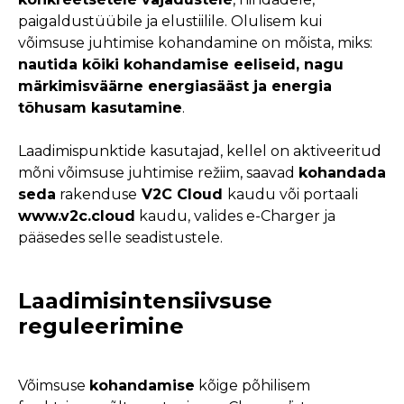
paigaldustüübile ja elustiilile. Olulisem kui
võimsuse juhtimise kohandamine on mõista, miks:
nautida kõiki kohandamise eeliseid, nagu
märkimisväärne energiasääst ja energia
tõhusam kasutamine
.
Laadimispunktide kasutajad, kellel on aktiveeritud
mõni võimsuse juhtimise režiim, saavad
kohandada
seda
rakenduse
V2C Cloud
kaudu või portaali
www.v2c.cloud
kaudu, valides e-Charger ja
pääsedes selle seadistustele.
Laadimisintensiivsuse
reguleerimine
Võimsuse
kohandamise
kõige põhilisem