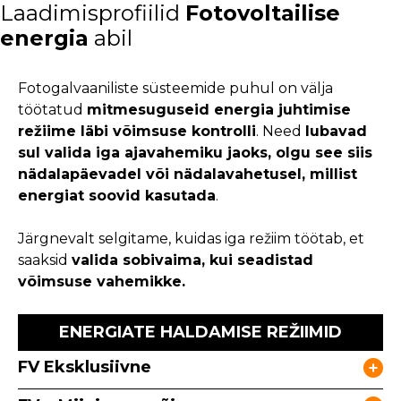
Laadimisprofiilid
Fotovoltailise
energia
abil
Fotogalvaaniliste süsteemide puhul on välja
töötatud
mitmesuguseid energia juhtimise
režiime läbi võimsuse kontrolli
. Need
lubavad
sul valida iga ajavahemiku jaoks, olgu see siis
nädalapäevadel või nädalavahetusel, millist
energiat soovid kasutada
.
Järgnevalt selgitame, kuidas iga režiim töötab, et
saaksid
valida sobivaima, kui seadistad
võimsuse vahemikke.
ENERGIATE HALDAMISE REŽIIMID
FV Eksklusiivne