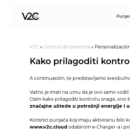
Preskoči
na
Punje
sadržaj
V2C
»
Control de potencia
»
Personalizació
Kako prilagoditi kontr
A continuación, te predstavljamo sveobuhv
Važno je imati na umu da je ovo samo vodič 
Osim kako prilagoditi kontrolu snage, ono št
značajne uštede u potrošnji energije i u
Korisnici punjača koji imaju aktiviranu bil
www.v2c.cloud
odabirom e-Charger-a i pr