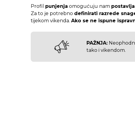
Profil
punjenja
omogućuju nam
postavlj
Za to je potrebno
definirati razrede snag
tijekom vikenda.
Ako se ne ispune ispravn
PAŽNJA:
Neophodno 
tako i vikendom.