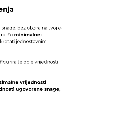
enja
snage, bez obzira na tvoj e-
između
minimalne
i
 kretati jednostavnim
gurirajte obje vrijednosti
imalne vrijednosti
jednosti ugovorene snage,