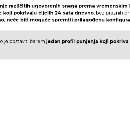
anje različitih ugovorenih snaga prema vremenskim 
e koji pokrivaju cijelih 24 sata dnevno
, bez praznih pr
o, neće biti moguće spremiti prilagođenu konfigurac
je postaviti barem
jedan profil punjenja koji pokriv