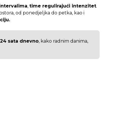
intervalima
,
time regulirajući intenzitet
.
ostora, od ponedjeljka do petka, kao i
iju.
a 24 sata dnevno
, kako radnim danima,