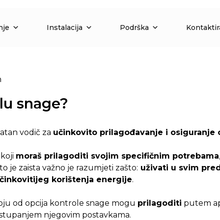
nje
Instalacija
Podrška
Kontaktir
n
olu snage?
atan vodič za
učinkovito prilagođavanje i osiguranje
koji
moraš prilagoditi svojim specifičnim potrebama
o je zaista važno je razumjeti zašto:
uživati u svim pre
činkovitijeg korištenja energije
.
o koju od opcija kontrole snage mogu
prilagoditi
putem apl
istupanjem njegovim postavkama.