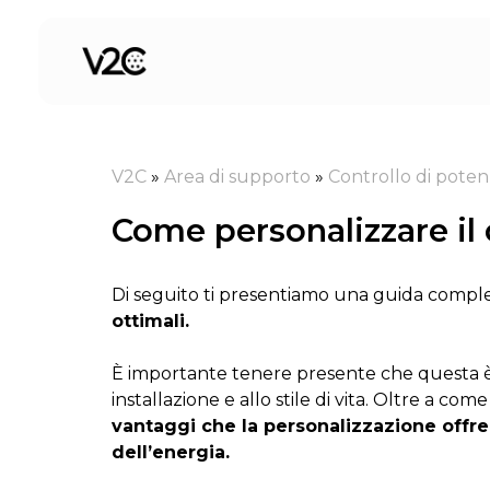
Vai
al
contenuto
V2C
»
Area di supporto
»
Controllo di pote
Come personalizzare il 
Di seguito ti presentiamo una guida compl
ottimali.
È importante tenere presente che questa è
installazione e allo stile di vita. Oltre a 
vantaggi che la personalizzazione offre
dell’energia.