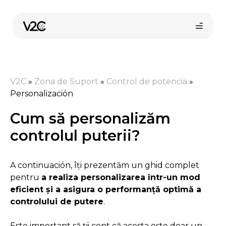
Sari
la
conținut
V2C
»
Zona de Suport
»
Control de potencia
»
Personalización
Cum să personalizăm
controlul puterii?
Cumpără online
A continuación, îți prezentăm un ghid complet
pentru
a realiza personalizarea într-un mod
eficient și a asigura o performanță optimă a
controlului de putere
.
Este important să ții cont că acesta este doar un