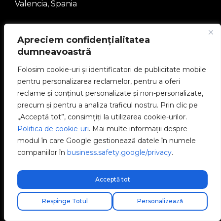
Valencia, Spania
+34 96 065 45 54
Apreciem confidențialitatea
info@v2charge.com
dumneavoastră
Folosim cookie-uri și identificatori de publicitate mobile
pentru personalizarea reclamelor, pentru a oferi
COMPANIE
reclame și conținut personalizate și non-personalizate,
precum și pentru a analiza traficul nostru. Prin clic pe
Comunitatea V2C
„Acceptă tot”, consimțiți la utilizarea cookie-urilor.
Politica de cookie-uri
. Mai multe informații despre
Lucrează cu noi
modul în care Google gestionează datele în numele
companiilor în
business.safety.google/privacy
.
Încărcătoare electrice
V2C Power
Acceptă tot
V2C Cloud
Respinge Totul
Personalizează