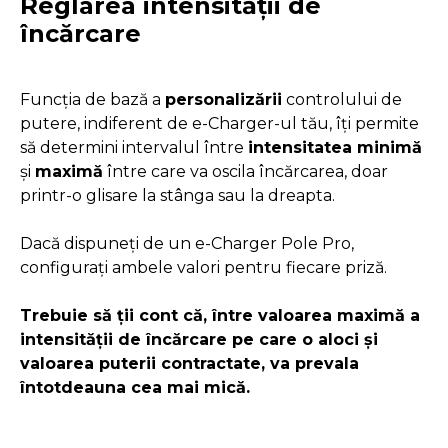
Reglarea intensității de
încărcare
Funcția de bază a
personalizării
controlului de
putere, indiferent de e-Charger-ul tău, îți permite
să determini intervalul între
intensitatea minimă
și
maximă
între care va oscila încărcarea, doar
printr-o glisare la stânga sau la dreapta.
Dacă dispuneți de un e-Charger Pole Pro,
configurați ambele valori pentru fiecare priză.
Trebuie să ții cont că, între valoarea maximă a
intensității de încărcare pe care o aloci și
valoarea puterii contractate, va prevala
întotdeauna cea mai mică.