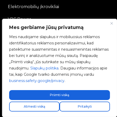
Elektromobilių įkrovikliai
V2C Power
Mes gerbiame jūsų privatumą
V2C Cloud
Mes naudojame slapukus ir mobiliuosius reklamos
identifikatorius reklamos personalizavimui, kad
Tinklaraštis
pateiktume suasmenintas ir nesuasmenintas reklamas
bei turinį ir analizuotume mūsų srautą. Paspaudę
TEISINĖ SISTEMA
„Priimti viską“, jūs sutinkate su mūsų slapukų
naudojimu.
Slapukų politika
. Daugiau informacijos apie
Privatumo politika
tai, kaip Google tvarko duomenis įmonių vardu
business.safety.google/privacy
.
Teisinė informacija
Priimti viską
Slapukų politika
Atmesti viską
Pritaikyti
Etikos kanalas