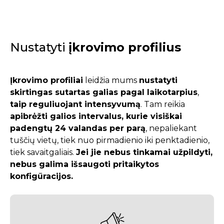
Nustatyti
įkrovimo profilius
Įkrovimo profiliai
leidžia mums
nustatyti
skirtingas sutartas galias pagal laikotarpius
,
taip reguliuojant intensyvumą
. Tam reikia
apibrėžti galios intervalus, kurie visiškai
padengtų 24 valandas per parą
, nepaliekant
tuščių vietų, tiek nuo pirmadienio iki penktadienio,
tiek savaitgaliais.
Jei jie nebus tinkamai užpildyti,
nebus galima išsaugoti pritaikytos
konfigūracijos.