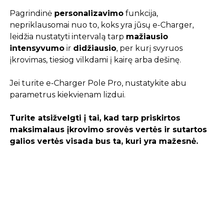
Pagrindinė
personalizavimo
funkcija,
nepriklausomai nuo to, koks yra jūsų e-Charger,
leidžia nustatyti intervalą tarp
mažiausio
intensyvumo
ir
didžiausio
, per kurį svyruos
įkrovimas, tiesiog vilkdami į kairę arba dešinę.
Jei turite e-Charger Pole Pro, nustatykite abu
parametrus kiekvienam lizdui.
Turite atsižvelgti į tai, kad tarp priskirtos
maksimalaus įkrovimo srovės vertės ir sutartos
galios vertės visada bus ta, kuri yra mažesnė.