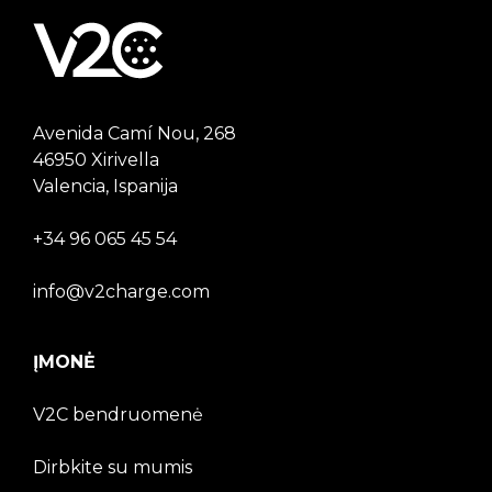
Avenida Camí Nou, 268
46950 Xirivella
Valencia, Ispanija
+34 96 065 45 54
info@v2charge.com
ĮMONĖ
V2C bendruomenė
Dirbkite su mumis