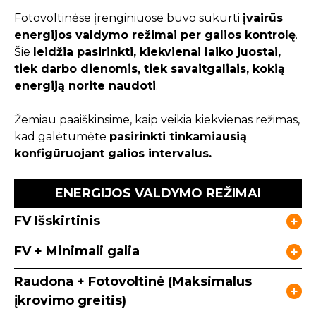
Fotovoltinėse įrenginiuose buvo sukurti
įvairūs
energijos valdymo režimai per galios kontrolę
.
Šie
leidžia pasirinkti, kiekvienai laiko juostai,
tiek darbo dienomis, tiek savaitgaliais, kokią
energiją norite naudoti
.
Žemiau paaiškinsime, kaip veikia kiekvienas režimas,
kad galėtumėte
pasirinkti tinkamiausią
konfigūruojant galios intervalus.
ENERGIJOS VALDYMO REŽIMAI
FV Išskirtinis
FV + Minimali galia
Raudona + Fotovoltinė (Maksimalus
įkrovimo greitis)