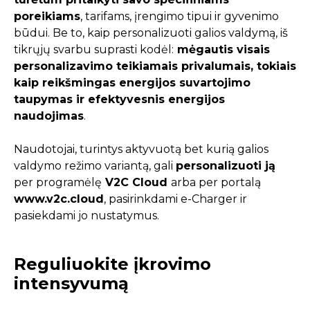
poreikiams
, tarifams, įrengimo tipui ir gyvenimo
būdui. Be to, kaip personalizuoti galios valdymą, iš
tikrųjų svarbu suprasti kodėl:
mėgautis visais
personalizavimo teikiamais privalumais, tokiais
kaip reikšmingas energijos suvartojimo
taupymas ir efektyvesnis energijos
naudojimas
.
Naudotojai, turintys aktyvuotą bet kurią galios
valdymo režimo variantą, gali
personalizuoti ją
per programėlę
V2C Cloud
arba per portalą
www.v2c.cloud
, pasirinkdami e-Charger ir
pasiekdami jo nustatymus.
Reguliuokite įkrovimo
intensyvumą