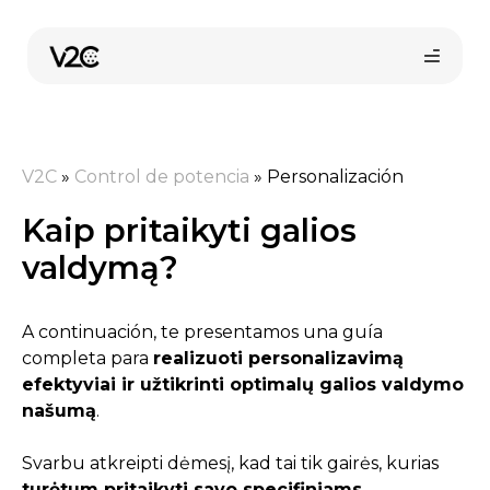
Pereiti
prie
turinio
V2C
»
Control de potencia
»
Personalización
Kaip pritaikyti galios
valdymą?
Pirkti internetu
A continuación, te presentamos una guía
completa para
realizuoti personalizavimą
efektyviai ir užtikrinti optimalų galios valdymo
našumą
.
Svarbu atkreipti dėmesį, kad tai tik gairės, kurias
turėtum pritaikyti savo specifiniams