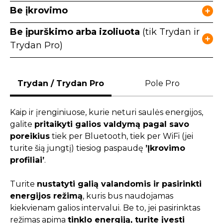
Be įkrovimo
Be įpurškimo arba izoliuota
(tik Trydan ir
Trydan Pro)
Trydan / Trydan Pro
Pole Pro
Kaip ir įrenginiuose, kurie neturi saulės energijos,
galite
pritaikyti galios valdymą pagal savo
poreikius
tiek per Bluetooth, tiek per WiFi (jei
turite šią jungtį) tiesiog paspaudę
’Įkrovimo
profiliai’
.
Turite
nustatyti galią valandomis ir pasirinkti
energijos režimą
, kuris bus naudojamas
kiekvienam galios intervalui. Be to, jei pasirinktas
režimas apima
tinklo energiją, turite įvesti