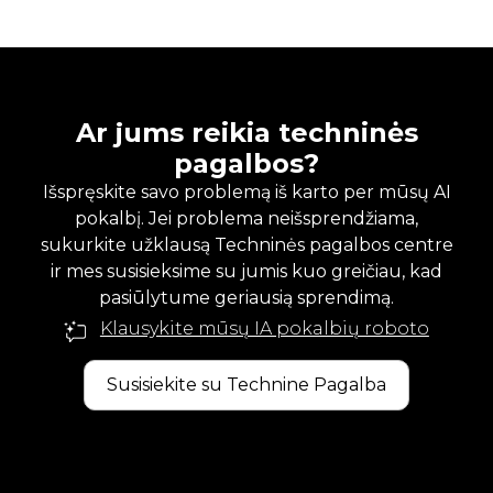
Ar jums reikia techninės
pagalbos?
Išspręskite savo problemą iš karto per mūsų AI
pokalbį. Jei problema neišsprendžiama,
sukurkite užklausą Techninės pagalbos centre
ir mes susisieksime su jumis kuo greičiau, kad
pasiūlytume geriausią sprendimą.
Klausykite mūsų IA pokalbių roboto
Susisiekite su Technine Pagalba