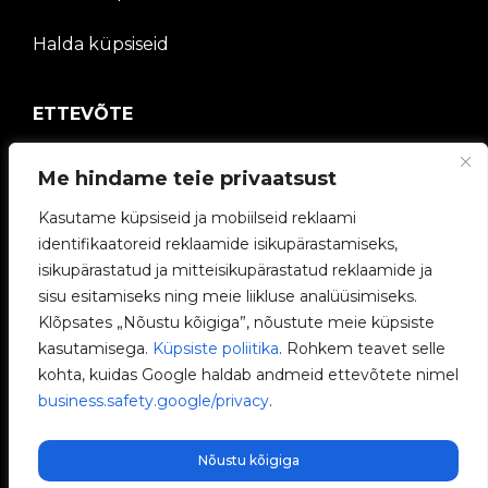
Halda küpsiseid
ETTEVÕTE
V2C kogukond
Me hindame teie privaatsust
Töötage meiega
Kasutame küpsiseid ja mobiilseid reklaami
identifikaatoreid reklaamide isikupärastamiseks,
e-Laadijad
isikupärastatud ja mitteisikupärastatud reklaamide ja
sisu esitamiseks ning meie liikluse analüüsimiseks.
V2C Power
Klõpsates „Nõustu kõigiga”, nõustute meie küpsiste
kasutamisega.
Küpsiste poliitika
. Rohkem teavet selle
V2C Cloud
kohta, kuidas Google haldab andmeid ettevõtete nimel
business.safety.google/privacy
.
Blogi
Nõustu kõigiga