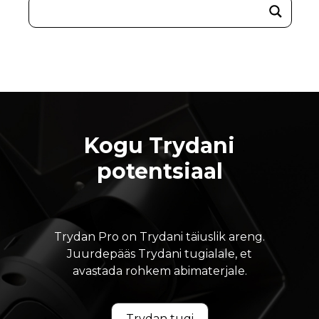
Kogu Trydani
potentsiaal
Trydan Pro on Trydani täiuslik areng.
Juurdepääs Trydani tugialale, et
avastada rohkem abimaterjale.
Trydan tugi