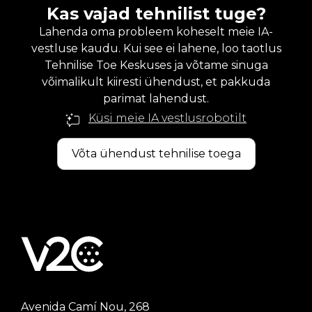
Kas vajad tehnilist tuge?
Lahenda oma probleem koheselt meie IA-
vestluse kaudu. Kui see ei lahene, loo taotlus
Tehnilise Toe Keskuses ja võtame sinuga
võimalikult kiiresti ühendust, et pakkuda
parimat lahendust.
Küsi meie IA vestlusrobotilt
Võta ühendust tehnilise toega
Avenida Camí Nou, 268