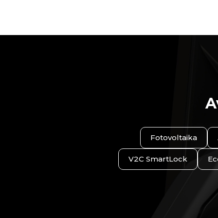
A
Fotovoltaika
V2C SmartLock
Ec