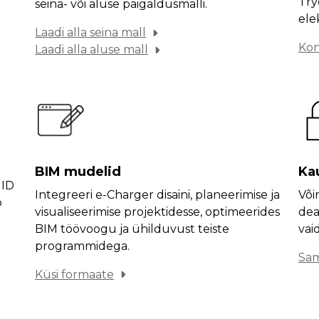
Try
seina- või aluse paigaldusmalli.
elek
Laadi alla seina mall
Kon
Laadi alla aluse mall
BIM mudelid
Ka
MID
Integreeri e-Charger disaini, planeerimise ja
Või
b
visualiseerimise projektidesse, optimeerides
dea
BIM töövoogu ja ühilduvust teiste
vai
programmidega.
Sam
Küsi formaate