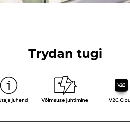
Trydan tugi
taja juhend
Võimsuse juhtimine
V2C Clo