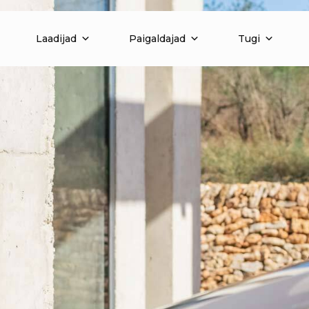
Laadijad
Paigaldajad
Tugi