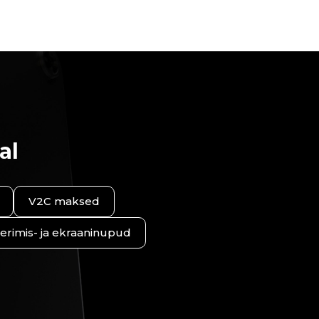
al
V2C maksed
erimis- ja ekraaninupud