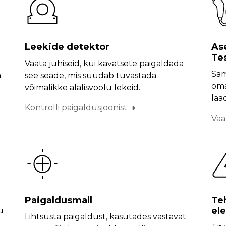
Leekide detektor
As
Tes
Vaata juhiseid, kui kavatsete paigaldada
Sam
a
see seade, mis suudab tuvastada
oma
võimalikke alalisvoolu lekeid.
laa
Kontrolli paigaldusjoonist
Vaa
Paigaldusmall
Te
ele
u
Lihtsusta paigaldust, kasutades vastavat