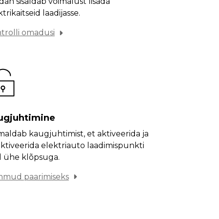
dan sisaldab võimalust lisada
trikaitseid laadijasse.
trolli omadusi
ugjuhtimine
maldab kaugjuhtimist, et aktiveerida ja
ktiveerida elektriauto laadimispunkti
d ühe klõpsuga.
mud paarimiseks