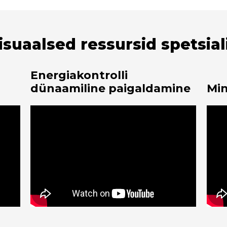
suaalsed ressursid spetsial
Energiakontrolli
dünaamiline paigaldamine
Min