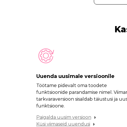
Ka
Uuenda uusimale versioonile
Töötame pidevalt oma toodete
funktsioonide parandamise nimel. Viima
tarkvaraversioon sisaldab täiustusi ja uus
funktsioone.
Paigalda uusim versioon
Küsi viimaseid uuendusi