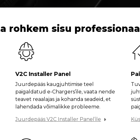
a rohkem sisu professionaa
V2C Installer Panel
Pa
Juurdepääs kaugjuhtimise teel
Tuv
paigaldatud e-Chargers’ile, vaata nende
juh
teavet reaalajas ja kohanda seadeid, et
süs
lahendada võimalikke probleeme.
pai
Juurdepääs V2C Installer Panel’ile
Küs