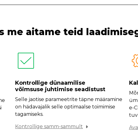
s me aitame teid laadimise
Kontrollige dünaamilise
Kal
võimsuse juhtimise seadistust
Mõn
Selle jaotise parameetrite täpne määramine
ne
ümb
on hädavajalik selle optimaalse toimimise
i
e-C
tagamiseks.
tuv
Kontrollige samm-sammult
Ava