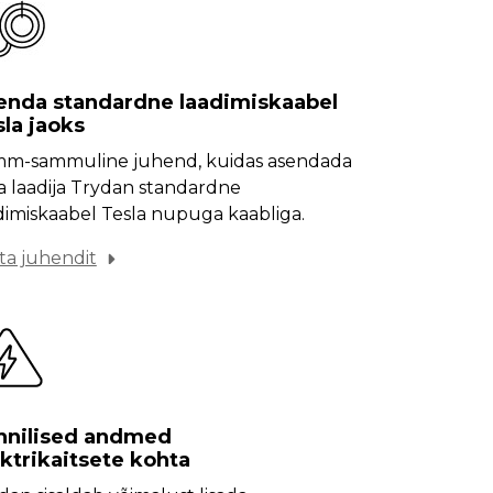
enda standardne laadimiskaabel
la jaoks
m-sammuline juhend, kuidas asendada
 laadija Trydan standardne
dimiskaabel Tesla nupuga kaabliga.
ta juhendit
hnilised andmed
ktrikaitsete kohta