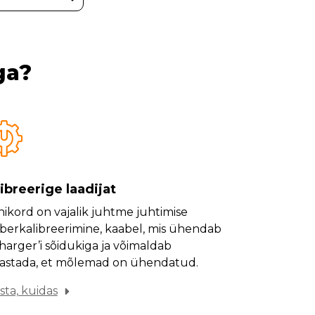
ga?
ibreerige laadijat
ikord on vajalik juhtme juhtimise
erkalibreerimine, kaabel, mis ühendab
harger’i sõidukiga ja võimaldab
astada, et mõlemad on ühendatud.
sta, kuidas