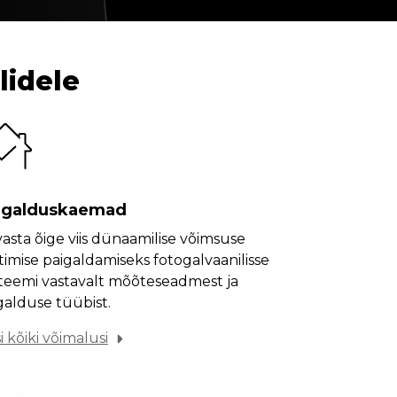
lidele
igalduskaemad
asta õige viis dünaamilise võimsuse
timise paigaldamiseks fotogalvaanilisse
teemi vastavalt mõõteseadmest ja
galduse tüübist.
i kõiki võimalusi