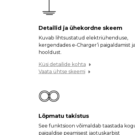
Detailid ja ühekordne skeem
Kuvab lihtsustatud elektriühenduse,
kergendades e-Charger’i paigaldamist j
hooldust.
Küsi detailide kohta
Vaata ühtse skeemi
Lõpmatu takistus
See funktsioon võimaldab taastada kog
paigaldise peamisest jaotuskarbist