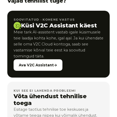
Vajad tehnilist tuge?
SOOVITATUD · KOHENE VASTUS
Küsi V2C Assistant käest
Meie tark AI-assistent vastab igale küsimusele
teie laadija kohta kohe, igal ajal. Ja kui ühendate
selle oma V2C Cloud kontoga, saab see
vastamise kõrval teie eest ka soovitud
toiminguid täita.
Ava V2C Assistant
→
KUI SEE EI LAHENDA PROBLEEMI
Võta ühendust tehnilise
toega
Esitage taotlus tehnilise toe keskuses ja
võtame teiega niipea kui võimalik ühendust.