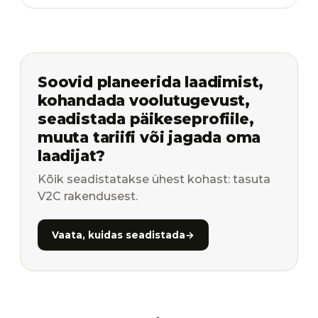
Soovid planeerida laadimist,
kohandada voolutugevust,
seadistada päikeseprofiile,
muuta tariifi või jagada oma
laadijat?
Kõik seadistatakse ühest kohast: tasuta
V2C rakendusest.
Vaata, kuidas seadistada
→