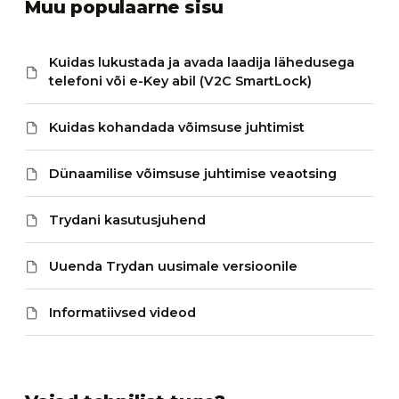
Muu populaarne sisu
Kuidas lukustada ja avada laadija lähedusega
telefoni või e-Key abil (V2C SmartLock)
Kuidas kohandada võimsuse juhtimist
Dünaamilise võimsuse juhtimise veaotsing
Trydani kasutusjuhend
Uuenda Trydan uusimale versioonile
Informatiivsed videod