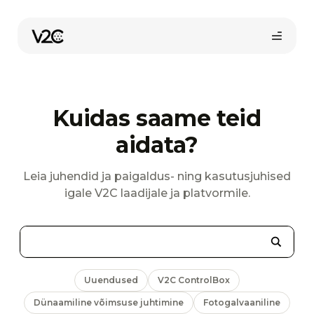
Skip
to
content
Kuidas saame teid
aidata?
Leia juhendid ja paigaldus- ning kasutusjuhised
igale V2C laadijale ja platvormile.
Uuendused
V2C ControlBox
Dünaamiline võimsuse juhtimine
Fotogalvaaniline