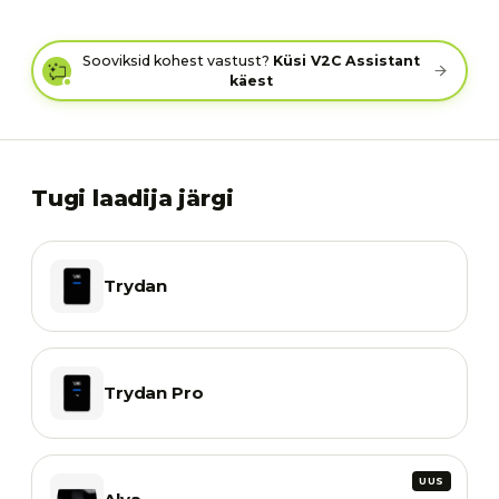
Sooviksid kohest vastust?
Küsi V2C Assistant
käest
Tugi laadija järgi
Trydan
Trydan Pro