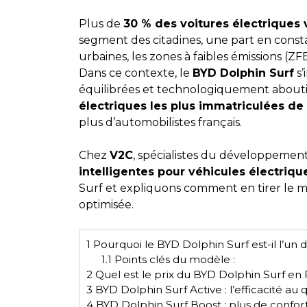
Plus de
30 % des voitures électriques
segment des citadines, une part en consta
urbaines, les zones à faibles émissions (ZF
Dans ce contexte, le
BYD Dolphin Surf
s’
équilibrées et technologiquement aboutie
électriques les plus immatriculées d
plus d’automobilistes français.
Chez
V2C
, spécialistes du développement
intelligentes pour véhicules électriqu
Surf et expliquons comment en tirer le m
optimisée.
1
Pourquoi le BYD Dolphin Surf est-il l’un d
1.1
Points clés du modèle :
2
Quel est le prix du BYD Dolphin Surf en 
3
BYD Dolphin Surf Active : l’efficacité au 
4
BYD Dolphin Surf Boost : plus de confor