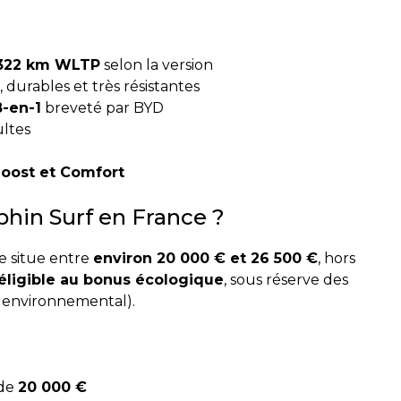
 322 km WLTP
selon la version
, durables et très résistantes
8-en-1
breveté par BYD
ltes
Boost et Comfort
phin Surf en France ?
e situe entre
environ 20 000 € et 26 500 €
, hors
éligible au bonus écologique
, sous réserve des
e environnemental).
 de
20 000 €