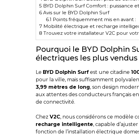
5
BYD Dolphin Surf Comfort : puissance e
6
Avis sur le BYD Dolphin Surf
6.1
Points fréquemment mis en avant :
7
Mobilité électrique et recharge intellig
8
Trouvez votre installateur V2C pour vot
Pourquoi le BYD Dolphin Sur
électriques les plus vendus
Le
BYD Dolphin Surf
est une citadine
10
pour la ville, mais suffisamment polyvalent
3,99 mètres de long
, son design modern
aux attentes des conducteurs français en
de connectivité.
Chez
V2C
, nous considérons ce modèle c
recharge intelligente
, capable d’ajust
fonction de l’installation électrique dome