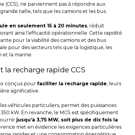
(CCS), ne parviennent pas à répondre aux
ande taille, tels que les camions et les bus.
ule en seulement 15 à 20 minutes
, réduit
ant ainsi l’efficacité opérationnelle. Cette rapidité
te pour la viabilité des camions et des bus
le pour des secteurs tels que la logistique, les
n et la marine.
 la recharge rapide CCS
eux conçus pour
faciliter la recharge rapide
, leurs
ère significative.
es véhicules particuliers, permet des puissances
 350 kW. En revanche, le MCS est spécifiquement
fournir
jusqu’à 3,75 MW, soit plus de dix fois la
férence met en évidence les exigences particulières
harge rapides et une consommation énergétique