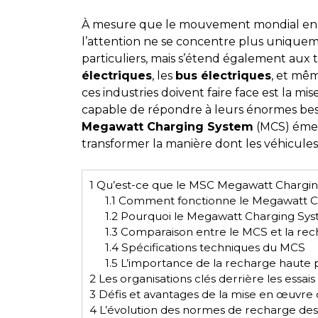
À mesure que le mouvement mondial en fav
l’attention ne se concentre plus uniqueme
particuliers, mais s’étend également aux t
électriques
, les
bus électriques
, et mê
ces industries doivent faire face est la m
capable de répondre à leurs énormes beso
Megawatt Charging System
(MCS) émer
transformer la manière dont les véhicules
1
Qu’est-ce que le MSC Megawatt Chargin
1.1
Comment fonctionne le Megawatt C
1.2
Pourquoi le Megawatt Charging Syst
1.3
Comparaison entre le MCS et la rec
1.4
Spécifications techniques du MCS
1.5
L’importance de la recharge haute p
2
Les organisations clés derrière les essa
3
Défis et avantages de la mise en œuvre
4
L’évolution des normes de recharge des 