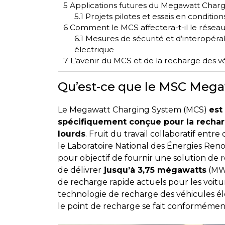
5
Applications futures du Megawatt Char
5.1
Projets pilotes et essais en conditi
6
Comment le MCS affectera-t-il le réseau
6.1
Mesures de sécurité et d’interopéra
électrique
7
L’avenir du MCS et de la recharge des vé
Qu’est-ce que le MSC Mega
Le Megawatt Charging System (MCS)
est
spécifiquement conçue pour la rechar
lourds
. Fruit du travail collaboratif entr
le Laboratoire National des Énergies Renou
pour objectif de fournir une solution de r
de délivrer
jusqu’à 3,75 mégawatts
(MW)
de recharge rapide actuels pour les voi
technologie de recharge des véhicules él
le point de recharge se fait conformément