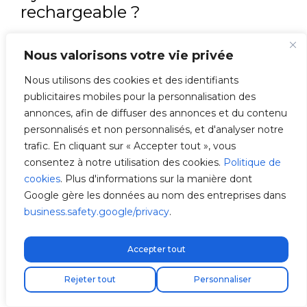
rechargeable ?
Pour recharger votre voiture hybride d’occasion
Nous valorisons votre vie privée
rechargeable, vous devez
installer un point de
recharge
à domicile ou
utiliser des stations
Nous utilisons des cookies et des identifiants
de recharge publiques
. Il est important de
publicitaires mobiles pour la personnalisation des
connaître les exigences de recharge spécifiques
annonces, afin de diffuser des annonces et du contenu
à votre modèle pour garantir une recharge
personnalisés et non personnalisés, et d'analyser notre
efficace et sécurisée. Nous avons un réseau
trafic. En cliquant sur « Accepter tout », vous
étendu d’installateurs qualifiés pour installer un
consentez à notre utilisation des cookies.
Politique de
point de recharge à votre domicile ou sur tout
cookies
. Plus d'informations sur la manière dont
autre site. Installez un point de recharge pour
Google gère les données au nom des entreprises dans
votre voiture hybride d’occasion.
business.safety.google/privacy
.
Dois-je faire vérifier la batterie
Accepter tout
de ma voiture hybride
Livraison express gratuite !
d’occasion une fois achetée ?
Rejeter tout
Personnaliser