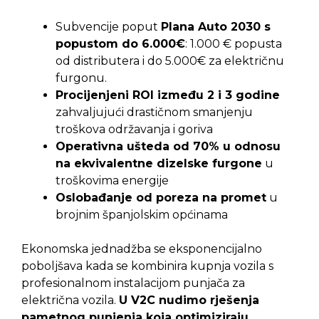
Subvencije poput
Plana Auto 2030 s
popustom do 6.000€
: 1.000 € popusta
od distributera i do 5.000€ za električnu
furgonu.
Procijenjeni ROI između 2 i 3 godine
zahvaljujući drastičnom smanjenju
troškova održavanja i goriva
Operativna ušteda od 70% u odnosu
na ekvivalentne dizelske furgone
u
troškovima energije
Oslobađanje od poreza na promet
u
brojnim španjolskim općinama
Ekonomska jednadžba se eksponencijalno
poboljšava kada se kombinira kupnja vozila s
profesionalnom instalacijom punjača za
električna vozila.
U V2C nudimo rješenja
pametnog punjenja koja optimiziraju