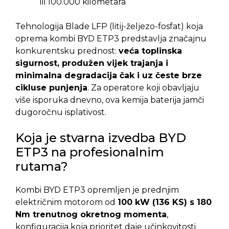
ili 100.000 kilometara
Tehnologija Blade LFP (litij-željezo-fosfat) koja
oprema kombi BYD ETP3 predstavlja značajnu
konkurentsku prednost:
veća toplinska
sigurnost, produžen vijek trajanja i
minimalna degradacija čak i uz česte brze
cikluse punjenja
. Za operatore koji obavljaju
više isporuka dnevno, ova kemija baterija jamči
dugoročnu isplativost.
Koja je stvarna izvedba BYD
ETP3 na profesionalnim
rutama?
Kombi BYD ETP3 opremljen je prednjim
električnim motorom od
100 kW (136 KS) s 180
Nm trenutnog okretnog momenta
,
konfiguracija koja prioritet daje učinkovitosti