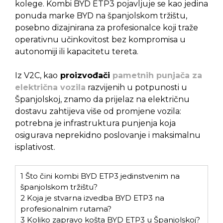
kolege. Kombi BYD ETP3 pojavljuje se kao jedina
ponuda marke BYD na španjolskom tržištu,
posebno dizajnirana za profesionalce koji traže
operativnu učinkovitost bez kompromisa u
autonomiji ili kapacitetu tereta.
Iz V2C, kao
proizvođači
pametnih punjača za
električna vozila
razvijenih u potpunosti u
Španjolskoj, znamo da prijelaz na električnu
dostavu zahtijeva više od promjene vozila:
potrebna je infrastruktura punjenja koja
osigurava neprekidno poslovanje i maksimalnu
isplativost.
1
Što čini kombi BYD ETP3 jedinstvenim na
španjolskom tržištu?
2
Koja je stvarna izvedba BYD ETP3 na
profesionalnim rutama?
3
Koliko zapravo košta BYD ETP3 u Španjolskoj?