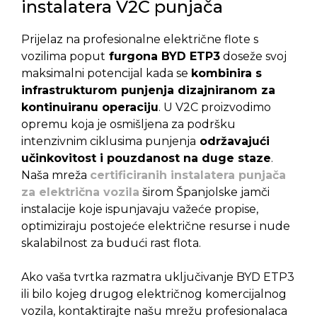
instalatera V2C punjača
Prijelaz na profesionalne električne flote s
vozilima poput
furgona BYD ETP3
doseže svoj
maksimalni potencijal kada se
kombinira s
infrastrukturom punjenja dizajniranom za
kontinuiranu operaciju
. U V2C proizvodimo
opremu koja je osmišljena za podršku
intenzivnim ciklusima punjenja
održavajući
učinkovitost i pouzdanost na duge staze
.
Naša mreža
certificiranih instalatera punjača
za električna vozila
širom Španjolske jamči
instalacije koje ispunjavaju važeće propise,
optimiziraju postojeće električne resurse i nude
skalabilnost za budući rast flota.
Ako vaša tvrtka razmatra uključivanje BYD ETP3
ili bilo kojeg drugog električnog komercijalnog
vozila, kontaktirajte našu mrežu profesionalaca