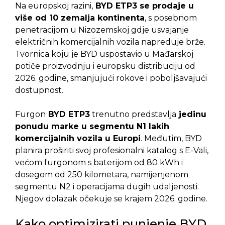
Na europskoj razini,
BYD ETP3 se prodaje u
više od 10 zemalja kontinenta
, s posebnom
penetracijom u Nizozemskoj gdje usvajanje
električnih komercijalnih vozila napreduje brže.
Tvornica koju je BYD uspostavio u Mađarskoj
potiče proizvodnju i europsku distribuciju od
2026. godine, smanjujući rokove i poboljšavajući
dostupnost.
Furgon
BYD ETP3
trenutno predstavlja
jedinu
ponudu marke u segmentu N1 lakih
komercijalnih vozila u Europi
. Međutim, BYD
planira proširiti svoj profesionalni katalog s E-Vali,
većom furgonom s baterijom od 80 kWh i
dosegom od 250 kilometara, namijenjenom
segmentu N2 i operacijama dugih udaljenosti.
Njegov dolazak očekuje se krajem 2026. godine.
Kako optimizirati punjenje BYD