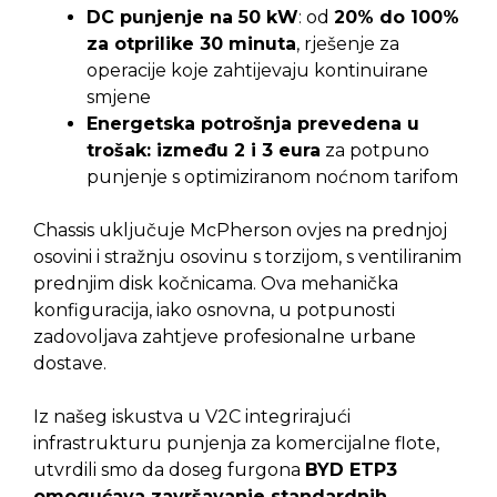
DC punjenje na 50 kW
: od
20% do 100%
za otprilike 30 minuta
, rješenje za
operacije koje zahtijevaju kontinuirane
smjene
Energetska potrošnja prevedena u
trošak: između 2 i 3 eura
za potpuno
punjenje s optimiziranom noćnom tarifom
Chassis uključuje McPherson ovjes na prednjoj
osovini i stražnju osovinu s torzijom, s ventiliranim
prednjim disk kočnicama. Ova mehanička
konfiguracija, iako osnovna, u potpunosti
zadovoljava zahtjeve profesionalne urbane
dostave.
Iz našeg iskustva u V2C integrirajući
infrastrukturu punjenja za komercijalne flote,
utvrdili smo da doseg furgona
BYD ETP3
omogućava završavanje standardnih