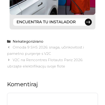
Kategorije
Nekategorizirano
Omoda 9 SHS 2026: snaga, učinkovitost i
pametno punjenje s V2C
V2C na Rencontres Flotauto Pariz 2026:
ubrzajte elektrifikaciju svoje flote
Komentiraj
Komentar
Ime
E-
Web-
pošta
stranica