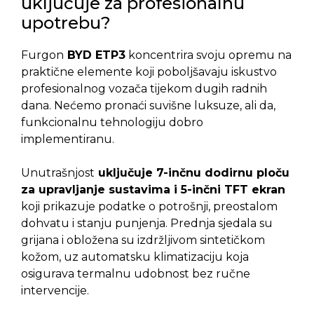
uključuje za profesionalnu
upotrebu?
Furgon
BYD ETP3
koncentrira svoju opremu na
praktične elemente koji poboljšavaju iskustvo
profesionalnog vozača tijekom dugih radnih
dana. Nećemo pronaći suvišne luksuze, ali da,
funkcionalnu tehnologiju dobro
implementiranu.
Unutrašnjost
uključuje 7-inčnu dodirnu ploču
za upravljanje sustavima i 5-inčni TFT ekran
koji prikazuje podatke o potrošnji, preostalom
dohvatu i stanju punjenja. Prednja sjedala su
grijana i obložena su izdržljivom sintetičkom
kožom, uz automatsku klimatizaciju koja
osigurava termalnu udobnost bez ručne
intervencije.