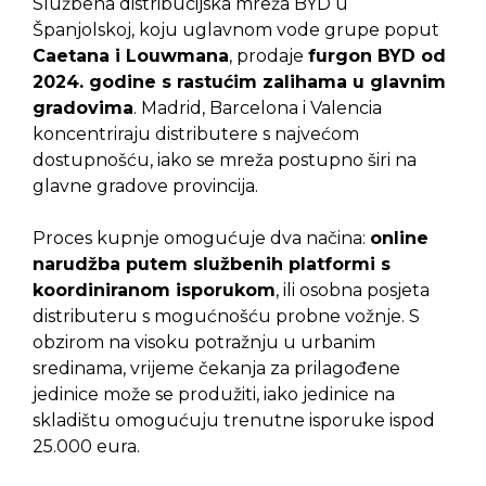
Službena distribucijska mreža BYD u
Španjolskoj, koju uglavnom vode grupe poput
Caetana i Louwmana
, prodaje
furgon BYD od
2024. godine s rastućim zalihama u glavnim
gradovima
. Madrid, Barcelona i Valencia
koncentriraju distributere s najvećom
dostupnošću, iako se mreža postupno širi na
glavne gradove provincija.
Proces kupnje omogućuje dva načina:
online
narudžba putem službenih platformi s
koordiniranom isporukom
, ili osobna posjeta
distributeru s mogućnošću probne vožnje. S
obzirom na visoku potražnju u urbanim
sredinama, vrijeme čekanja za prilagođene
jedinice može se produžiti, iako jedinice na
skladištu omogućuju trenutne isporuke ispod
25.000 eura.