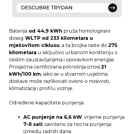
Baterija
od 44,9 kWh
pruža homologirani
doseg
WLTP od 233 kilometara u
mješovitom ciklusu
, a ta brojka raste do
275
kilometara
u isključivo urbanom korištenju s
čestim zaustavljanjima i oporavkom energije.
Prosječna certificirana potrošnja iznosi
21
kWh/100 km
, iako se u stvarnim uvjetima
dostave može razlikovati ovisno o nosivosti,
klimatizaciji i profilu vožnje.
Određene kapacitete punjenja:
AC punjenje na 6,6 kW
: vrijeme punjenja
7-8 sati
, savršeno za noćna punjenja
između radnih dana