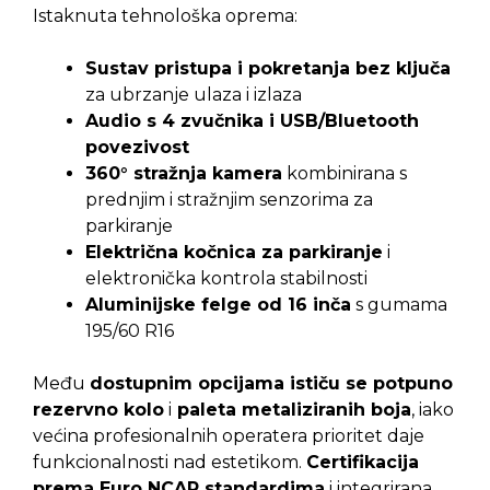
Istaknuta tehnološka oprema:
Sustav pristupa i pokretanja bez ključa
za ubrzanje ulaza i izlaza
Audio s 4 zvučnika i USB/Bluetooth
povezivost
360° stražnja kamera
kombinirana s
prednjim i stražnjim senzorima za
parkiranje
Električna kočnica za parkiranje
i
elektronička kontrola stabilnosti
Aluminijske felge od 16 inča
s gumama
195/60 R16
Među
dostupnim opcijama ističu se potpuno
rezervno kolo
i
paleta metaliziranih boja
, iako
većina profesionalnih operatera prioritet daje
funkcionalnosti nad estetikom.
Certifikacija
prema Euro NCAP standardima
i integrirana