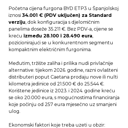
Početna cijena furgona BYD ETP3 u Španjolskoj
iznosi
34.001 € (PDV uključen) za Standard
verziju
, dok konfiguracija s djelomičnim
panelima doseže 35.211 €. Bez PDV-a, cijene se
kreću
između 28.100 i 28.490 eura
,
pozicionirajući se u konkurentnom segmentu
kompaktnim električnim furgonima.
Međutim, tržište zaliha i prilika nudi privlačnije
alternative: tijekom 2026. godine, razni ovlašteni
distributeri poput Caetana prodaju nove ili nulti
kilometra jedinice od 21.500 € do 25.544 €.
Korištene jedinice iz 2023. i 2024. godine kreću
se oko 20.000 eura, s mogućnostima financiranja
koje počinju od 257 eura mjesečno uz smanjeni
ulog.
Ekonomski faktori koje treba uzeti u obzir: