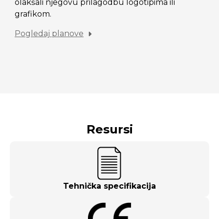
olakšali njegovu prilagodbu logotipima ili
grafikom.
Pogledaj planove
Resursi
Tehnička specifikacija