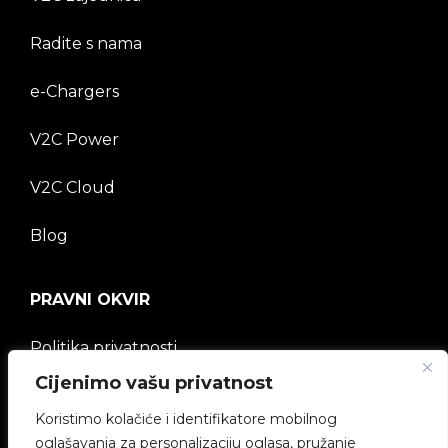
Radite s nama
e-Chargers
V2C Power
V2C Cloud
Blog
PRAVNI OKVIR
Politika privatnosti
Cijenimo vašu privatnost
Pravna napomena
Koristimo kolačiće i identifikatore mobilnog
oglašavanja za personalizaciju oglasa, pružanje
Politika kolačića