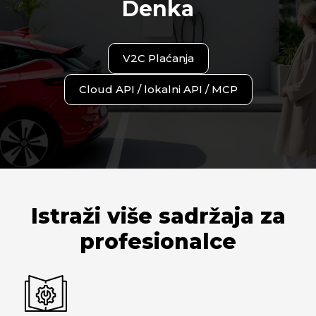
Denka
V2C Plaćanja
Cloud API / lokalni API / MCP
Istraži više sadržaja za
profesionalce