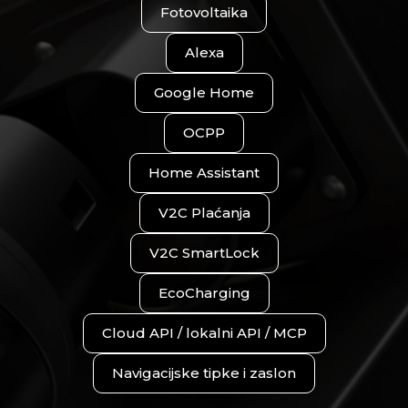
Fotovoltaika
Alexa
Google Home
OCPP
Home Assistant
V2C Plaćanja
V2C SmartLock
EcoCharging
Cloud API / lokalni API / MCP
Navigacijske tipke i zaslon