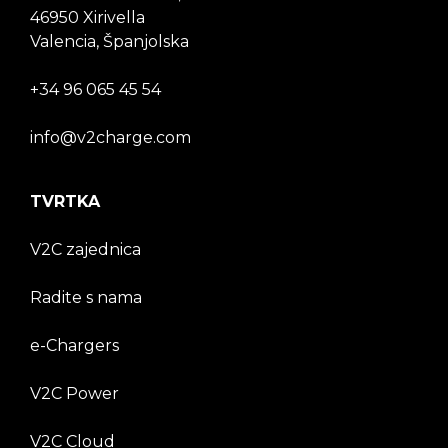
46950 Xirivella
Valencia, Španjolska
+34 96 065 45 54
info@v2charge.com
TVRTKA
V2C zajednica
Radite s nama
e-Chargers
V2C Power
V2C Cloud