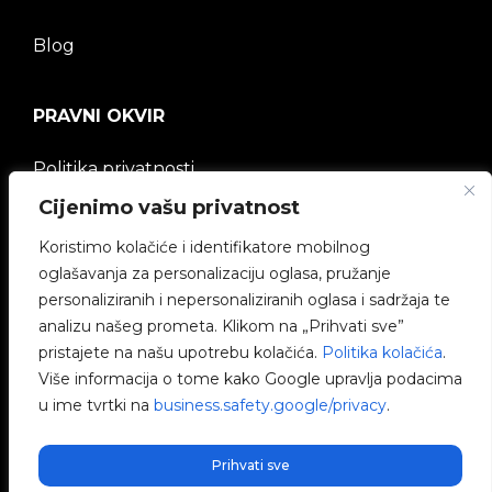
Blog
PRAVNI OKVIR
Politika privatnosti
Cijenimo vašu privatnost
Pravna napomena
Koristimo kolačiće i identifikatore mobilnog
Politika kolačića
oglašavanja za personalizaciju oglasa, pružanje
personaliziranih i nepersonaliziranih oglasa i sadržaja te
Etički kanal
analizu našeg prometa. Klikom na „Prihvati sve”
pristajete na našu upotrebu kolačića.
Politika kolačića
.
Politika kvalitete
Više informacija o tome kako Google upravlja podacima
u ime tvrtki na
business.safety.google/privacy
.
Upravljanje kolačićima
Prihvati sve