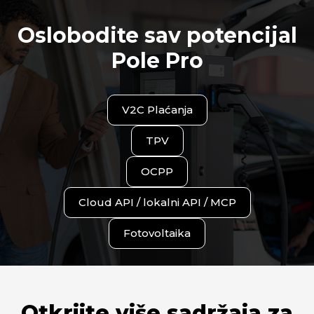
Oslobodite sav potencijal
Pole Pro
V2C Plaćanja
TPV
OCPP
Cloud API / lokalni API / MCP
Fotovoltaika
Otkrijte više sadržaja za