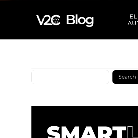
EL
AU
Pretraga
Search