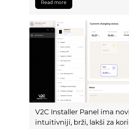
Read more
V2C Installer Panel ima novi
intuitivniji, brži, lakši za kor