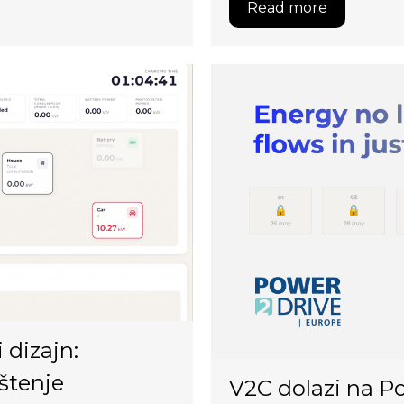
Read more
 dizajn:
ištenje
V2C dolazi na P