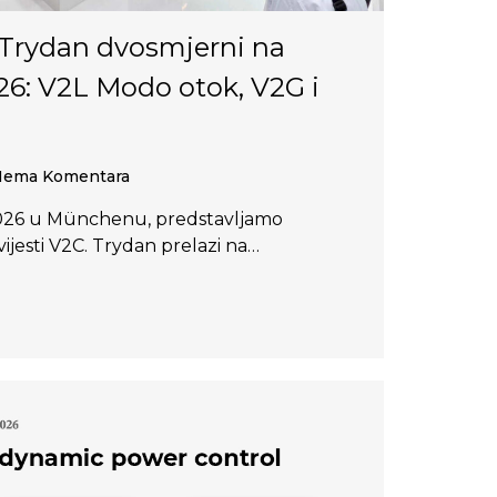
 Trydan dvosmjerni na
6: V2L Modo otok, V2G i
ema Komentara
026 u Münchenu, predstavljamo
ovijesti V2C. Trydan prelazi na…