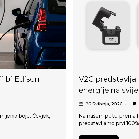
ji bi Edison
V2C predstavlja 
energije na svij
26 Svibnja, 2026
omijenio boju. Čovjek,
Na našem putu prema P
predstavljamo prvi 100% 