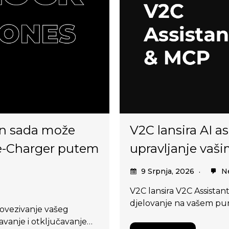
on sada može
V2C lansira AI a
oj e-Charger putem
upravljanje vaš
9 Srpnja, 2026
Ne
V2C lansira V2C Assistant,
djelovanje na vašem pu
ovezivanje vašeg
vanje i otključavanje…