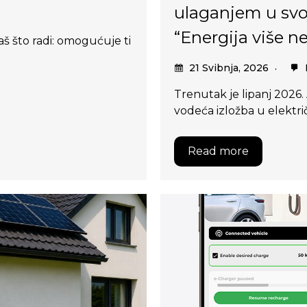
ulaganjem u svo
“Energija više n
aš što radi: omogućuje ti
21 Svibnja, 2026
Trenutak je lipanj 2026.
vodeća izložba u elektri
Read more