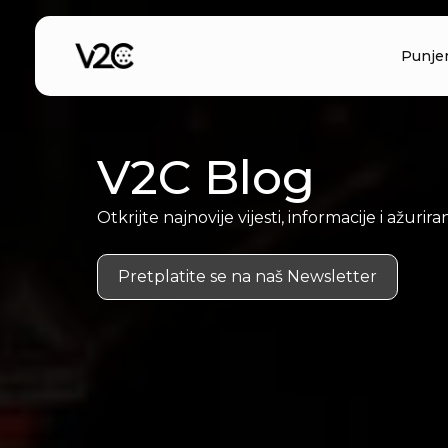
Preskoči
na
Punje
sadržaj
V2C Blog
Otkrijte najnovije vijesti, informacije i ažurir
Pretplatite se na naš Newsletter