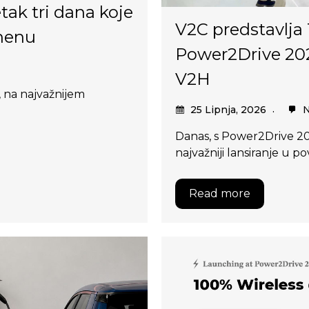
ak tri dana koje
V2C predstavlja
henu
Power2Drive 202
V2H
, na najvažnijem
25 Lipnja, 2026
N
Danas, s Power2Drive 2
najvažniji lansiranje u p
Read more