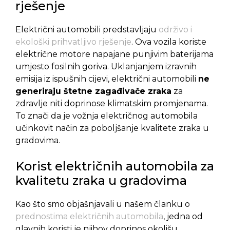
rješenje
Električni automobili predstavljaju
održivo i
ekološki prihvatljivo rješenje
. Ova vozila koriste
električne motore napajane punjivim baterijama
umjesto fosilnih goriva. Uklanjanjem izravnih
emisija iz ispušnih cijevi, električni automobili
ne
generiraju štetne zagađivače zraka
za
zdravlje niti doprinose klimatskim promjenama.
To znači da je vožnja električnog automobila
učinkovit način za poboljšanje kvalitete zraka u
gradovima.
Korist električnih automobila za
kvalitetu zraka u gradovima
Kao što smo objašnjavali u našem članku o
prednostima električnih automobila
, jedna od
glavnih koristi je njihov doprinos okolišu.