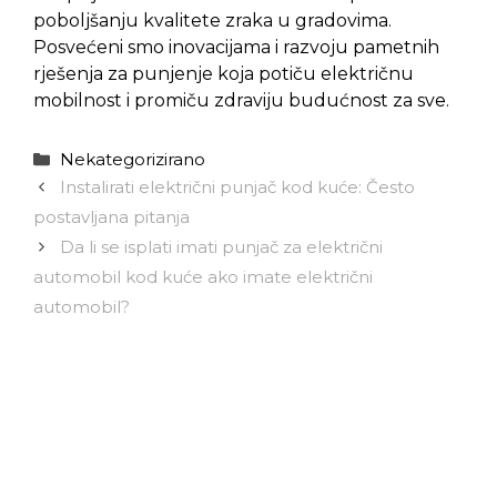
poboljšanju kvalitete zraka u gradovima.
Posvećeni smo inovacijama i razvoju pametnih
rješenja za punjenje koja potiču električnu
mobilnost i promiču zdraviju budućnost za sve.
Kategorije
Nekategorizirano
Instalirati električni punjač kod kuće: Često
postavljana pitanja
Da li se isplati imati punjač za električni
automobil kod kuće ako imate električni
automobil?