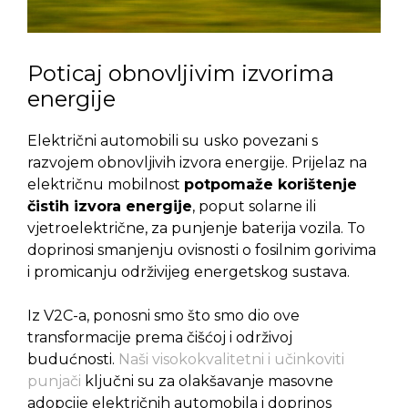
Poticaj obnovljivim izvorima
energije
Električni automobili su usko povezani s
razvojem obnovljivih izvora energije. Prijelaz na
električnu mobilnost
potpomaže korištenje
čistih izvora energije
, poput solarne ili
vjetroelektrične, za punjenje baterija vozila. To
doprinosi smanjenju ovisnosti o fosilnim gorivima
i promicanju održivijeg energetskog sustava.
Iz V2C-a, ponosni smo što smo dio ove
transformacije prema čišćoj i održivoj
budućnosti.
Naši visokokvalitetni i učinkoviti
punjači
ključni su za olakšavanje masovne
adopcije električnih automobila i doprinos