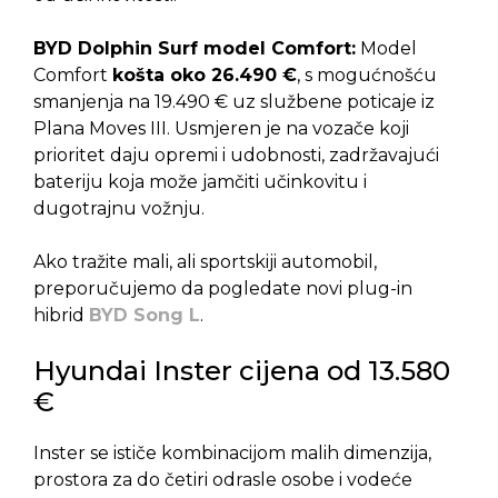
BYD Dolphin Surf model Comfort:
Model
Comfort
košta oko 26.490 €
, s mogućnošću
smanjenja na 19.490 € uz službene poticaje iz
Plana Moves III. Usmjeren je na vozače koji
prioritet daju opremi i udobnosti, zadržavajući
bateriju koja može jamčiti učinkovitu i
dugotrajnu vožnju.
Ako tražite mali, ali sportskiji automobil,
preporučujemo da pogledate novi plug-in
hibrid
BYD Song L
.
Hyundai Inster cijena od 13.580
€
Inster se ističe kombinacijom malih dimenzija,
prostora za do četiri odrasle osobe i vodeće