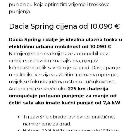
punionicu koja optimizira vrijeme i troškove
punjenja.
Dacia Spring cijena od 10.090 €
Dacia Spring i dalje je idealna ulazna točka u
električnu urbanu mobilnost od 10.090 €
.
Namijenjen onima koji traže automobil bez
emisija s osnovnim značajkama, njegov
kompaktni oblik savršen je za grad. Dostupan je
u nekoliko verzija s različitim razinama opreme,
uvijek se fokusirajući na uštedu i učinkovitost.
Autonomija se kreće oko
225 km
i
baterija
omogućuje potpuno punjenje za manje od
četiri sata ako imate kućni punjač od 7,4 kW
.
Tri završne obrade: osnovne i praktične,
namijenjene za grad.
Baterija 26,8 kWh, autonomija do 229 km