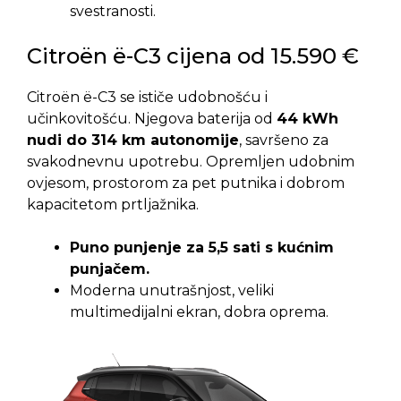
svestranosti.
Citroën ë-C3 cijena od 15.590 €
Citroën ë-C3 se ističe udobnošću i
učinkovitošću. Njegova baterija od
44 kWh
nudi do 314 km autonomije
, savršeno za
svakodnevnu upotrebu. Opremljen udobnim
ovjesom, prostorom za pet putnika i dobrom
kapacitetom prtljažnika.
Puno punjenje za 5,5 sati s kućnim
punjačem.
Moderna unutrašnjost, veliki
multimedijalni ekran, dobra oprema.