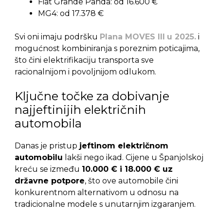
Fiat Grande Panda: od 16.600 €
MG4: od 17.378 €
Svi oni imaju podršku
Plana MOVES III
u 2025.
i
mogućnost kombiniranja s poreznim poticajima,
što čini elektrifikaciju transporta sve
racionalnijom i povoljnijom odlukom.
Ključne točke za dobivanje
najjeftinijih električnih
automobila
Danas je pristup
jeftinom električnom
automobilu
lakši nego ikad. Cijene u Španjolskoj
kreću se između
10.000 € i 18.000 € uz
državne potpore
, što ove automobile čini
konkurentnom alternativom u odnosu na
tradicionalne modele s unutarnjim izgaranjem.