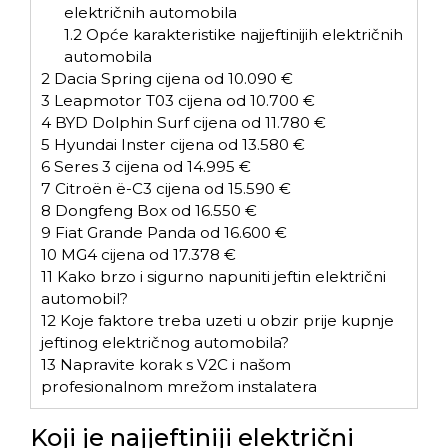
električnih automobila
1.2
Opće karakteristike najjeftinijih električnih
automobila
2
Dacia Spring cijena od 10.090 €
3
Leapmotor T03 cijena od 10.700 €
4
BYD Dolphin Surf cijena od 11.780 €
5
Hyundai Inster cijena od 13.580 €
6
Seres 3 cijena od 14.995 €
7
Citroën ë-C3 cijena od 15.590 €
8
Dongfeng Box od 16.550 €
9
Fiat Grande Panda od 16.600 €
10
MG4 cijena od 17.378 €
11
Kako brzo i sigurno napuniti jeftin električni
automobil?
12
Koje faktore treba uzeti u obzir prije kupnje
jeftinog električnog automobila?
13
Napravite korak s V2C i našom
profesionalnom mrežom instalatera
Koji je najjeftiniji električni