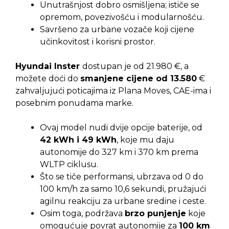
Unutrašnjost dobro osmišljena; ističe se
opremom, povezivošću i modularnošću.
Savršeno za urbane vozače koji cijene
učinkovitost i korisni prostor.
Hyundai Inster
dostupan je od 21.980 €, a
možete doći do
smanjene cijene od 13.580
€
zahvaljujući poticajima iz Plana Moves, CAE-ima i
posebnim ponudama marke.
Ovaj model nudi dvije opcije baterije, od
42 kWh i 49 kWh
, koje mu daju
autonomije do 327 km i 370 km prema
WLTP ciklusu.
Što se tiče performansi, ubrzava od 0 do
100 km/h za samo 10,6 sekundi, pružajući
agilnu reakciju za urbane sredine i ceste.
Osim toga, podržava
brzo punjenje
koje
omogućuje povrat autonomije za
100 km