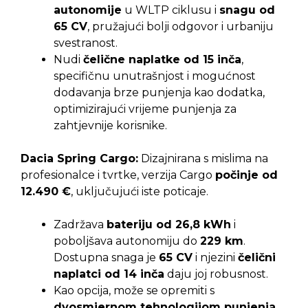
autonomije
u WLTP ciklusu i
snagu od
65 CV
, pružajući bolji odgovor i urbaniju
svestranost.
Nudi
čelične naplatke od 15 inča
,
specifičnu unutrašnjost i mogućnost
dodavanja brze punjenja kao dodatka,
optimizirajući vrijeme punjenja za
zahtjevnije korisnike.
Dacia Spring Cargo:
Dizajnirana s mislima na
profesionalce i tvrtke, verzija Cargo
počinje od
12.490 €
, uključujući iste poticaje.
Zadržava
bateriju od 26,8 kWh
i
poboljšava autonomiju do
229 km
.
Dostupna snaga je
65 CV
i njezini
čelični
naplatci od 14 inča
daju joj robusnost.
Kao opcija, može se opremiti s
dvosmjernom tehnologijom punjenja
,