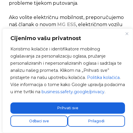
probleme tijekom putovanja.
Ako volite električnu mobilnost, preporučujemo
naš članak o novom
MG ES5
, električnom vozilu
MG po cijeni od samo 19.999 €.
Cijenimo vašu privatnost
Koju brzinu može postići
Koristimo kolačiće i identifikatore mobilnog
električni skuter?
oglašavanja za personalizaciju oglasa, pružanje
personaliziranih i nepersonaliziranih oglasa i sadržaja te
Maksimalna brzina trebala bi odgovarati vrsti
analizu našeg prometa. Klikom na „Prihvati sve”
korištenja koju planirate za motocikl. Za
urbanu
pristajete na našu upotrebu kolačića.
Politika kolačića
.
upotrebu
, brzine od
50-70 km/h
obično su
Više informacija o tome kako Google upravlja podacima
dovoljne. Za
ceste i duža putovanja
, razmotrite
u ime tvrtki na
business.safety.google/privacy
.
modele s brzinama od
90-120 km/h
. Usporedite
maksimalne brzine između različitih modela
Prihvati sve
kako biste pronašli najprikladniji prema svojim
potrebama i uvjetima prometa.
Odbaci sve
Prilagodi