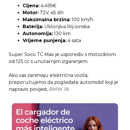
Cijena:
4.495€
Motor:
72V, 45 Ah
Maksimalna brzina:
100 km/h
Baterija:
Uklonjiva litij-ionska
Autonomija:
130 km
Vrijeme punjenja:
4 sata
Super Soco TC Max je usporediv s motociklom
od 125 cc s unutarnjim izgaranjem.
Ako vas zanimaju električna vozila,
preporučujemo da pogledate automobil koji je
napravio povijest,
BMW i8
.