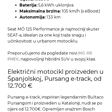
Baterija:
5,6 kWh uklonjiva
Maksimalna brzina:
105 km/h (s eBoost)
Autonomija:
133 km
Seat MÓ 125 Performance je najmoćniji skuter
SEAT-a, idealan za one koji traže snagu i
učinkovitost u urbanom motociklu.
Preporučujemo da pogledate novi
MG HS
PHEV
, najpovoljniji hibridni SUV u svojoj klasi.
Električni motocikl proizveden u
Španjolskoj, Pursang e-track, od
12.700 €
Pursang e-track, inspiriran legendarnim Bultaco
Pursangom i proizveden u Kataloniji, nudi se po
cijeni od 12.700€. Opremljen snažnim Bosch