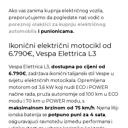
Ako vas zanima kupnja električnog vozila,
preporučujemo da pogledate naš vodič o
poreznoj olakšici za kupnju električnog
automobila
i punionicama.
Ikonični električni motocikl od
6.790€, Vespa Elettrica L3
Vespa Elettrica L3,
dostupna po cijeni od
6.790€
, zadržava ikonični talijanski stil Vespe u
svijetu električnih motocikala. Opremljena
motorom od 3,6 kW koji nudi ECO i POWER
načine rada, pruža autonomije od 100 km u ECO
modu i 70 km u POWER modu, s
maksimalnom brzinom od 75 km/h
. Njena litij-
ionska baterija se
potpuno puni za 4 sata
,
osiguravajući ravnotežu između performansi i