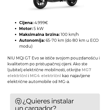
Cijena:
4.999€
Motor:
5 kW
Maksimalna brzina:
100 km/h
Autonomija:
65-70 km (do 80 km u ECO
modu)
NIU MQi GT Evo se ističe svojom pouzdanošću i
kvalitetom po pristupačnoj cijeni. Ako ste
ljubitelj električne mobilnosti, otkrijte
MG7
električni
i
MG4 električni
kao najavljene
električne automobile od MG-a.