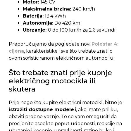
Motor:
145 CV
Maksimalna brzina:
240 km/h
Baterija:
13,4 kWh
Autonomija:
Do 420 km
Ubrzanje:
0 do 100 km/h za 2.6 sekundi
Preporučujemo da pogledate novi
Polestar 4:
cijena
, karakteristike i sve što trebate znati o
ovom sofisticiranom električnom automobilu.
Što trebate znati prije kupnje
električnog motocikla ili
skutera
Prije nego što kupite električni motocikl, bitno je
istražiti dostupne modele
i, ako imate priliku,
obaviti probne vožnje. To će vam omogućiti da
procijenite aspekte poput udobnosti, reakcije na
ubrzanje i kočenje, upravljivosti, razine buke i