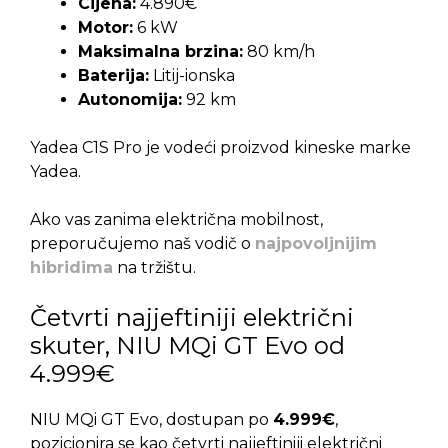
Cijena:
4.890€
Motor:
6 kW
Maksimalna brzina:
80 km/h
Baterija:
Litij-ionska
Autonomija:
92 km
Yadea C1S Pro je vodeći proizvod kineske marke
Yadea.
Ako vas zanima električna mobilnost,
preporučujemo naš vodič o
najpovoljnijim
hibridima
na tržištu.
Četvrti najjeftiniji električni
skuter, NIU MQi GT Evo od
4.999€
NIU MQi GT Evo, dostupan po
4.999€
,
pozicionira se kao četvrti najjeftiniji električni