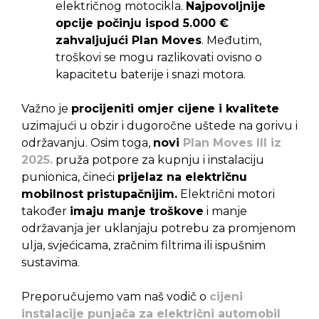
električnog motocikla.
Najpovoljnije
opcije počinju ispod 5.000 €
zahvaljujući Plan Moves
. Međutim,
troškovi se mogu razlikovati ovisno o
kapacitetu baterije i snazi motora.
Važno je
procijeniti omjer cijene i kvalitete
uzimajući u obzir i dugoročne uštede na gorivu i
održavanju. Osim toga,
novi
Plan Moves III iz
2025.
pruža potpore za kupnju i instalaciju
punionica, čineći
prijelaz na električnu
mobilnost pristupačnijim.
Električni motori
također
imaju manje troškove
i manje
održavanja jer uklanjaju potrebu za promjenom
ulja, svjećicama, zračnim filtrima ili ispušnim
sustavima.
Preporučujemo vam naš vodič o
cijeni
instalacije punjača za električni automobil