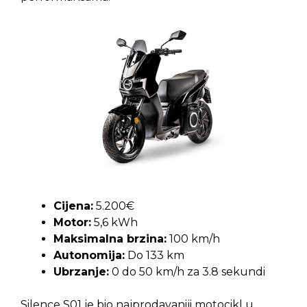
Cijena:
5.200€
Motor:
5,6 kWh
Maksimalna brzina:
100 km/h
Autonomija:
Do 133 km
Ubrzanje:
0 do 50 km/h za 3.8 sekundi
Silence S01 je bio najprodavaniji motocikl u