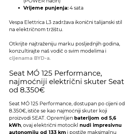
(POWER način)
Vrijeme punjenja:
4 sata
Vespa Elettrica L3 zadržava ikonični talijanski stil
na električnom tržištu.
Otkrijte najtraženiju marku posljednjih godina,
konzultirajte naš vodič o svim modelima i
cijenama BYD-a
.
Seat MÓ 125 Performance,
najmoćniji električni skuter Seat
od 8.350€
Seat MÓ 125 Performance, dostupan po cijeni od
8.350€, ističe se kao najmoćniji skuter koji
proizvodi SEAT. Opremljen
baterijom od 5,6
kWh
, ovaj električni motocikl
nudi impresivnu
autonomiju od 133 km
i postiže maksimalnu