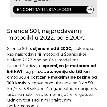
Silence S01, najprodavaniji
motocikl u 2022. od 5.200€
Silence S01, s
cijenom od 5.200€
, istaknuo se
kao najprodavaniji motocikl u Španjolskoj
tijekom 2022. godine. Ovaj model ima
futuristički dizajn i
opremljen je motorom od
5,6 kWh
koji pruža
autonomiju do 133 km
i
omogućuje postizanje
maksimalne brzine od
100 km/h
. Njegovo brzo ubrzanje od 0 do 50
km/h za 3,8 sekundi čini ga idealnom opcijom za
urbanu mobilnost, kombinirajući energetsku
učinkovitost s agilnim i praktičnim
performansama.