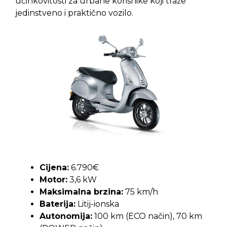
učinkovitosti za urbane korisnike koji traže
jedinstveno i praktično vozilo.
Cijena:
6.790€
Motor:
3,6 kW
Maksimalna brzina:
75 km/h
Baterija:
Litij-ionska
Autonomija:
100 km (ECO način), 70 km