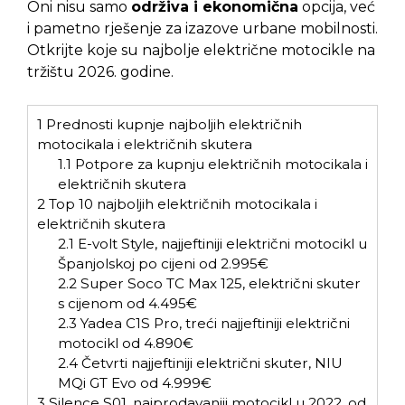
Oni nisu samo
održiva i ekonomična
opcija, već
i pametno rješenje za izazove urbane mobilnosti.
Otkrijte koje su najbolje električne motocikle na
tržištu 2026. godine.
1
Prednosti kupnje najboljih električnih
motocikala i električnih skutera
1.1
Potpore za kupnju električnih motocikala i
električnih skutera
2
Top 10 najboljih električnih motocikala i
električnih skutera
2.1
E-volt Style, najjeftiniji električni motocikl u
Španjolskoj po cijeni od 2.995€
2.2
Super Soco TC Max 125, električni skuter
s cijenom od 4.495€
2.3
Yadea C1S Pro, treći najjeftiniji električni
motocikl od 4.890€
2.4
Četvrti najjeftiniji električni skuter, NIU
MQi GT Evo od 4.999€
3
Silence S01, najprodavaniji motocikl u 2022. od