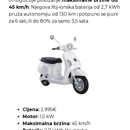
omogućuje postizanje
maksimalne brzine od
45 km/h
. Njegova litij-ionska baterija od 2,7 kWh
pruža autonomiju od 130 km i potpuno se puni
za 6 sati, ili do 80% za samo 3,5 sata.
Cijena:
2.995€
Motor:
1,5 kW
Maksimalna brzina:
45 km/h