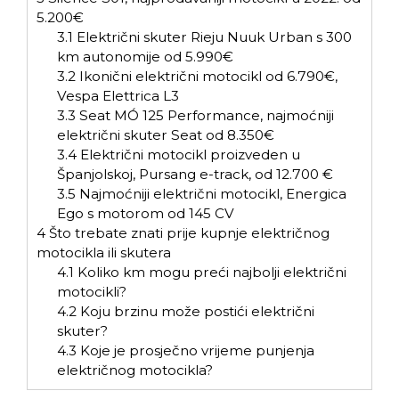
5.200€
3.1
Električni skuter Rieju Nuuk Urban s 300
km autonomije od 5.990€
3.2
Ikonični električni motocikl od 6.790€,
Vespa Elettrica L3
3.3
Seat MÓ 125 Performance, najmoćniji
električni skuter Seat od 8.350€
3.4
Električni motocikl proizveden u
Španjolskoj, Pursang e-track, od 12.700 €
3.5
Najmoćniji električni motocikl, Energica
Ego s motorom od 145 CV
4
Što trebate znati prije kupnje električnog
motocikla ili skutera
4.1
Koliko km mogu preći najbolji električni
motocikli?
4.2
Koju brzinu može postići električni
skuter?
4.3
Koje je prosječno vrijeme punjenja
električnog motocikla?