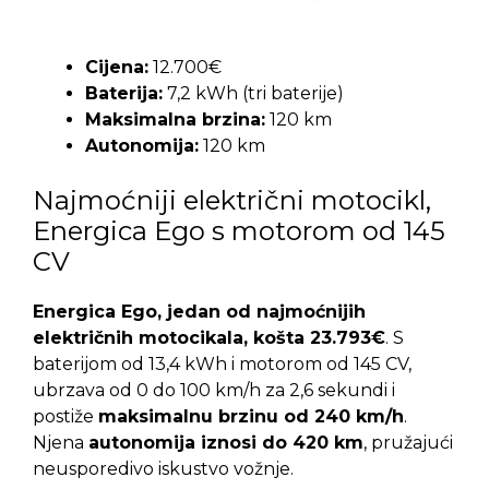
Cijena:
12.700€
Baterija:
7,2 kWh (tri baterije)
Maksimalna brzina:
120 km
Autonomija:
120 km
Najmoćniji električni motocikl,
Energica Ego s motorom od 145
CV
Energica Ego, jedan od najmoćnijih
električnih motocikala, košta 23.793€
. S
baterijom od 13,4 kWh i motorom od 145 CV,
ubrzava od 0 do 100 km/h za 2,6 sekundi i
postiže
maksimalnu brzinu od 240 km/h
.
Njena
autonomija iznosi do 420 km
, pružajući
neusporedivo iskustvo vožnje.