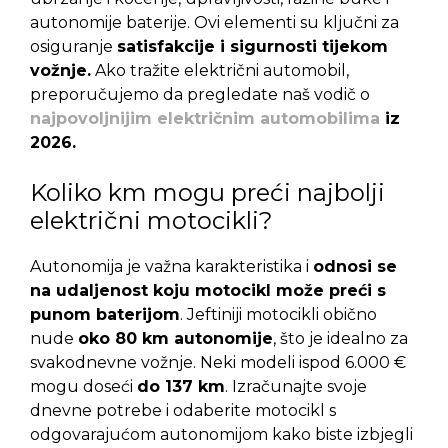
autonomije baterije. Ovi elementi su ključni za
osiguranje
satisfakcije i sigurnosti tijekom
vožnje.
Ako tražite električni automobil,
preporučujemo da pregledate naš vodič o
najpovoljnijim električnim automobilima
iz
2026.
Koliko km mogu preći najbolji
električni motocikli?
Autonomija je važna karakteristika i
odnosi se
na udaljenost koju motocikl može preći s
punom baterijom
. Jeftiniji motocikli obično
nude
oko 80 km autonomije
, što je idealno za
svakodnevne vožnje. Neki modeli ispod 6.000 €
mogu doseći
do 137 km
. Izračunajte svoje
dnevne potrebe i odaberite motocikl s
odgovarajućom autonomijom kako biste izbjegli