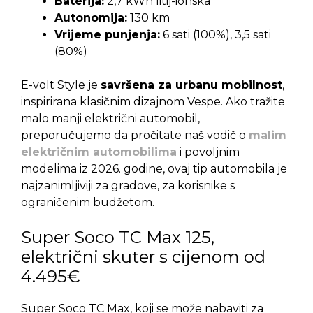
Baterija:
2,7 kWh litij-ionska
Autonomija:
130 km
Vrijeme punjenja:
6 sati (100%), 3,5 sati
(80%)
E-volt Style je
savršena za urbanu mobilnost
,
inspirirana klasičnim dizajnom Vespe. Ako tražite
malo manji električni automobil,
preporučujemo da pročitate naš vodič o
malim
električnim automobilima
i povoljnim
modelima iz 2026. godine, ovaj tip automobila je
najzanimljiviji za gradove, za korisnike s
ograničenim budžetom.
Super Soco TC Max 125,
električni skuter s cijenom od
4.495€
Super Soco TC Max, koji se može nabaviti za