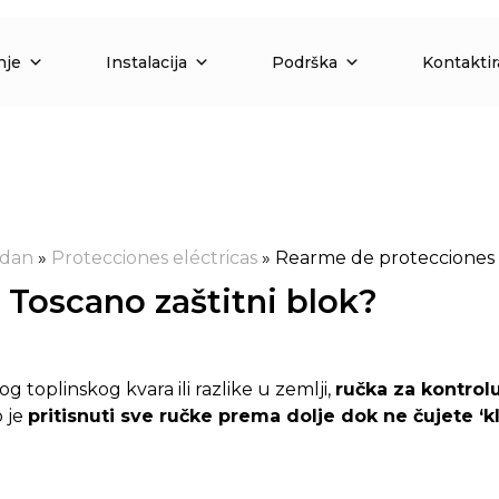
nje
Instalacija
Podrška
Kontaktir
ydan
»
Protecciones eléctricas
»
Rearme de protecciones
 Toscano zaštitni blok?
 toplinskog kvara ili razlike u zemlji,
ručka za kontrol
 je
pritisnuti sve ručke prema dolje dok ne čujete ‘kl