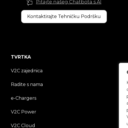
Pitajte našeg Chatbota s AI
Kontaktirajte Tehničku Podršku
TVRTKA
V2C zajednica
Radite s nama
e-Chargers
V2C Power
V2C Cloud