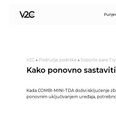
Preskoči
na
Punje
sadržaj
V2C
»
Područje podrške
»
Soporte para Tr
Kako ponovno sastaviti
Kada COMBI-MINI-TDA doživi isključenje zbog
ponovnim uključivanjem uređaja, potrebno