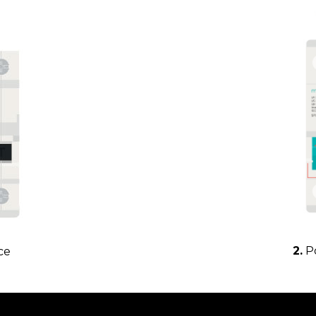
2.
Po
ce