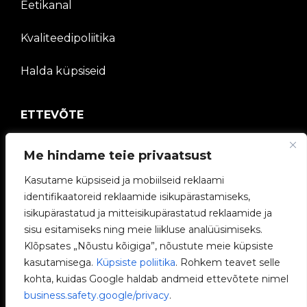
Eetikanal
Kvaliteedipoliitika
Halda küpsiseid
ETTEVÕTE
V2C kogukond
Me hindame teie privaatsust
Töötage meiega
Kasutame küpsiseid ja mobiilseid reklaami
identifikaatoreid reklaamide isikupärastamiseks,
e-Laadijad
isikupärastatud ja mitteisikupärastatud reklaamide ja
sisu esitamiseks ning meie liikluse analüüsimiseks.
V2C Power
Klõpsates „Nõustu kõigiga”, nõustute meie küpsiste
kasutamisega.
Küpsiste poliitika
. Rohkem teavet selle
V2C Cloud
kohta, kuidas Google haldab andmeid ettevõtete nimel
business.safety.google/privacy
.