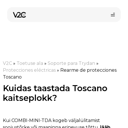
Skip
to
content
V2C
»
Toetuse ala
»
Soporte para Trydan
»
Protecciones eléctricas
»
Rearme de protecciones
Toscano
Kuidas taastada Toscano
kaitseplokk?
Kui COMBI-MINI-TDA kogeb väljalülitamist
soojustõrke või maapinna erinevuse tõttu,
jääb