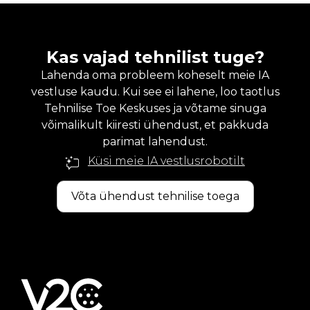
Kas vajad tehnilist tuge?
Lahenda oma probleem koheselt meie IA
vestluse kaudu. Kui see ei lahene, loo taotlus
Tehnilise Toe Keskuses ja võtame sinuga
võimalikult kiiresti ühendust, et pakkuda
parimat lahendust.
Küsi meie IA vestlusrobotilt
Võta ühendust tehnilise toega