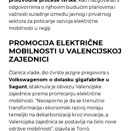
proizvodne procese tvrtke
, kao i razgovarati s
odgovornima o njihovim budućim planovima i
važnosti suradnje između javnog i privatnog
sektora za poticanje razvoja električne
mobilnosti u regiji.
PROMOCIJA ELEKTRIČNE
MOBILNOSTI U VALENCIJSKOJ
ZAJEDNICI
Članica vlade, dio čvrste jezgre pregovora s
Volkswagenom o dolasku gigafabrike u
Sagunt
, istaknula je obvezu Valencijske
zajednice prema promicanju električne
mobilnosti. “Neosporno je da se trenutno
transformacija i ekonomski razvoj moraju
temeljiti na dekarbonizaciji kroz inovacije, a
Valencijska zajednica se postavlja na čelo nove
održive mobilnosti”, izjavila je Torró.