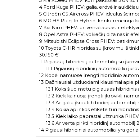
3
Kia XCeed PHEV: kompaktiškas SUV su m
4
Ford Kuga PHEV: galia, erdvė ir aukščiau
5
Citroën C5 Aircross PHEV: idealus šeimos
6
MG HS Plug-In Hybrid: konkurencinga kain
7
Kia Niro PHEV: universaliausias ir efekty
8
Opel Astra PHEV: vokiečių dizainas ir efe
9
Mitsubishi Eclipse Cross PHEV: patikim
10
Toyota C-HR hibridas su įkrovimu iš tinkl
30.150 €
11
Pigiausių hibridinių automobilių su įkrov
11.1
Pigiausių hibridinių automobilių įkrov
12
Kodėl namuose įrengti hibridinio automob
13
Dažniausiai užduodami klausimai apie pig
13.1
Koks šiuo metu pigiausias hibridinis
13.2
Kiek kainuoja įrengti įkroviklį namu
13.3
Ar galiu įkrauti hibridinį automobilį 
13.4
Kokia aplinkos etikete turi hibridini
13.5
Kiek laiko paprastai užtrunka PHE
13.6
Ar verta pirkti hibridinį automobilį
14
Pigiausi hibridiniai automobiliai yra geria