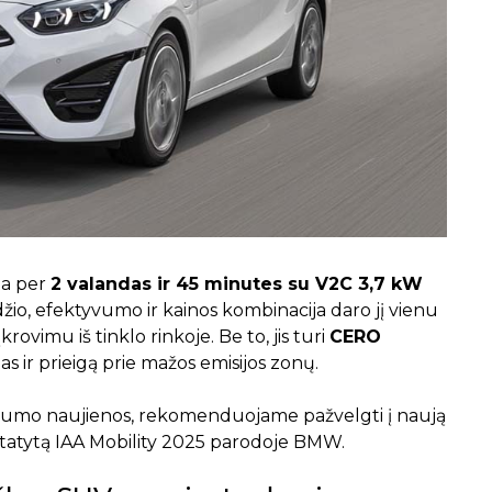
uta per
2 valandas ir 45 minutes su V2C 3,7 kW
džio, efektyvumo ir kainos kombinacija daro jį vienu
krovimu iš tinklo rinkoje. Be to, jis turi
CERO
s ir prieigą prie mažos emisijos zonų.
ilumo naujienos, rekomenduojame pažvelgti į naują
pristatytą IAA Mobility 2025 parodoje BMW.