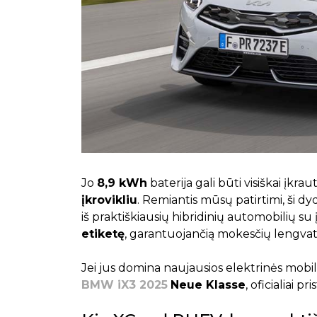
Jo
8,9 kWh
baterija gali būti visiškai įkra
įkrovikliu
. Remiantis mūsų patirtimi, ši dy
iš praktiškiausių hibridinių automobilių su į
etiketę
, garantuojančią mokesčių lengvata
Jei jus domina naujausios elektrinės mob
BMW iX3 2025
Neue Klasse
, oficialiai 