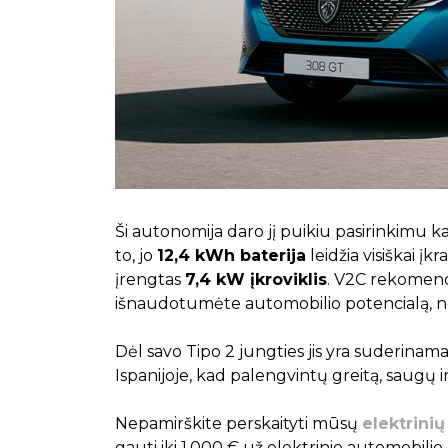
Ši autonomija daro jį puikiu pasirinkimu 
to, jo
12,4 kWh baterija
leidžia visiškai įkr
įrengtas
7,4 kW įkroviklis
. V2C rekomend
išnaudotumėte automobilio potencialą, n
Dėl savo Tipo 2 jungties jis yra suderinama
Ispanijoje, kad palengvintų greitą, saugų i
Nepamirškite perskaityti mūsų
elektrini
gauti iki 1.000 € už elektrinio automobilio 