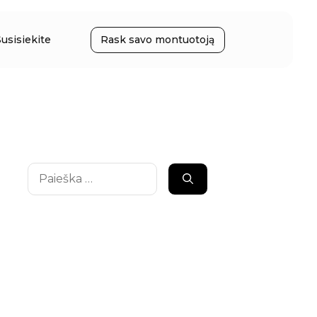
Susisiekite
Rask savo montuotoją
Ieškoti: