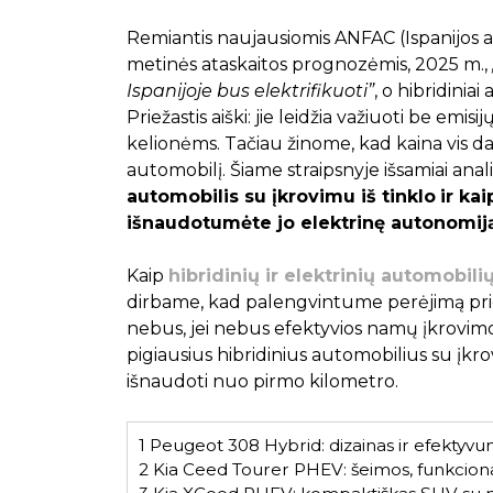
Remiantis naujausiomis ANFAC (Ispanijos a
metinės ataskaitos prognozėmis, 2025 m.,
Ispanijoje bus elektrifikuoti”
, o hibridinia
Priežastis aiški: jie leidžia važiuoti be emi
kelionėms. Tačiau žinome, kad kaina vis d
automobilį. Šiame straipsnyje išsamiai ana
automobilis su įkrovimu iš tinklo
ir ka
išnaudotumėte jo elektrinę autonomij
Kaip
hibridinių ir elektrinių automobili
dirbame, kad palengvintume perėjimą prie
nebus, jei nebus efektyvios namų įkrovim
pigiausius hibridinius automobilius su įkrov
išnaudoti nuo pirmo kilometro.
1
Peugeot 308 Hybrid: dizainas ir efektyv
2
Kia Ceed Tourer PHEV: šeimos, funkciona