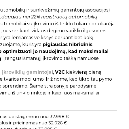
utomobilių ir sunkvežimių gamintojų asociacijos)
„daugiau nei 22% registruotų automobilių
i automobiliai su įkrovimu iš tinklo toliau populiarėja.
sijų, nesirenkant vidaus degimo variklio ilgesnėms
ar yra lemiamas veiksnys perkant bet kokį
lizuojame, kuris yra
pigiausias hibridinis
ip optimizuoti jo naudojimą, kad maksimaliai
ą
, įrengus išmanųjį įkrovimo tašką namuose.
ų įkroviklių gamintojai
,
V2C
kiekvieną dieną
 tvarios mobilumo. Ir žinome, kad tikro taupymo
o sprendimo. Šiame straipsnyje parodysime
imu iš tinklo rinkoje ir kaip juos maksimaliai
umas be staigmenų nuo 32.998 €
lus ir prieinamas nuo 32.026 €