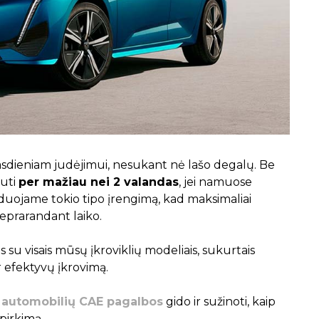
kasdieniam judėjimui, nesukant nė lašo degalų. Be
auti
per mažiau nei 2 valandas
, jei namuose
uojame tokio tipo įrengimą, kad maksimaliai
eprarandant laiko.
s su visais mūsų įkroviklių modeliais, sukurtais
r efektyvų įkrovimą.
ų automobilių CAE pagalbos
gido ir sužinoti, kaip
pirkimą.