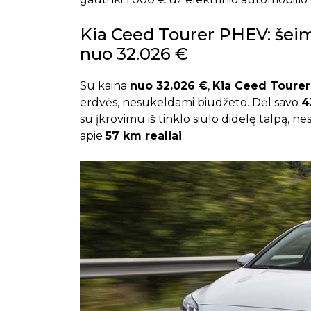
Kia Ceed Tourer PHEV: šeim
nuo 32.026 €
Su kaina
nuo 32.026 €
,
Kia Ceed Toure
erdvės, nesukeldami biudžeto. Dėl savo
4
su įkrovimu iš tinklo siūlo didelę talpą, 
apie
57 km realiai
.