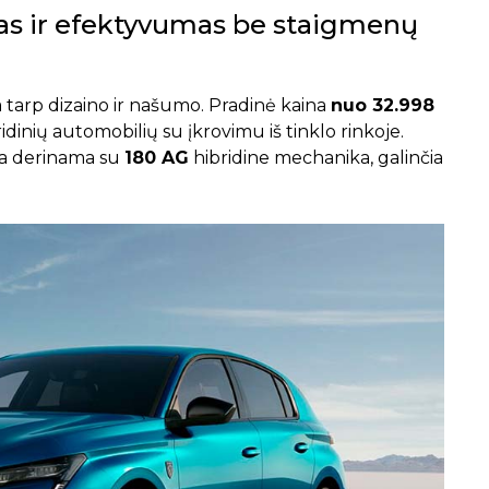
as ir efektyvumas be staigmenų
ra tarp dizaino ir našumo. Pradinė kaina
nuo 32.998
bridinių automobilių su įkrovimu iš tinklo rinkoje.
ka derinama su
180 AG
hibridine mechanika, galinčia