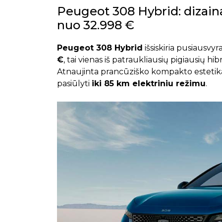
Peugeot 308 Hybrid: dizain
nuo 32.998 €
Peugeot 308 Hybrid
išsiskiria pusiausvy
€
, tai vienas iš patraukliausių pigiausių hi
Atnaujinta prancūziško kompakto esteti
pasiūlyti
iki 85 km elektriniu režimu
.