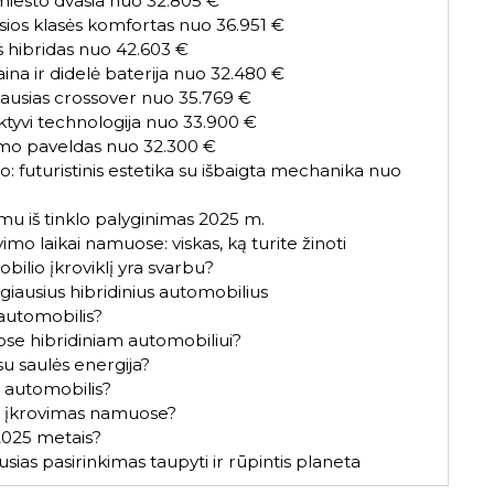
iesto dvasia nuo 32.805 €
sios klasės komfortas nuo 36.951 €
 hibridas nuo 42.603 €
a ir didelė baterija nuo 32.480 €
viausias crossover nuo 35.769 €
ktyvi technologija nuo 33.900 €
umo paveldas nuo 32.300 €
o: futuristinis estetika su išbaigta mechanika nuo
imu iš tinklo palyginimas 2025 m.
imo laikai namuose: viskas, ką turite žinoti
ilio įkroviklį yra svarbu?
iausius hibridinius automobilius
 automobilis?
ose hibridiniam automobiliui?
su saulės energija?
s automobilis?
V įkrovimas namuose?
 2025 metais?
usias pasirinkimas taupyti ir rūpintis planeta